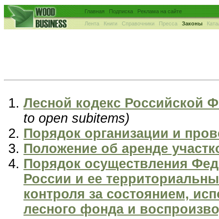
Главная
Подписка
Реклама на сайте
Лента
Книги
Справочники
Пресса
Законы
Ката
Лесной кодекс Российской Фе
to open subitems)
Порядок организации и про
Положение об аренде участк
Порядок осуществления Фед
России и ее территориальны
контроля за состоянием, ис
лесного фонда и воспроизв