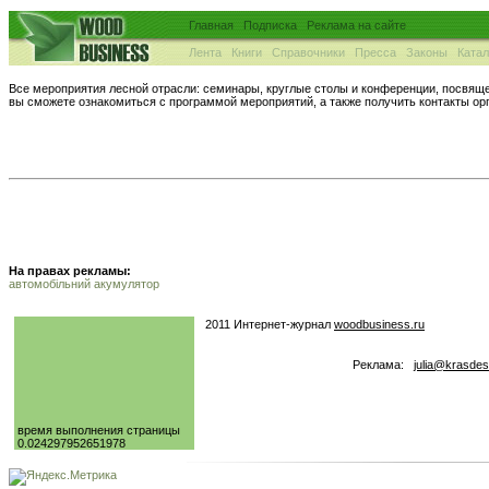
Главная
Подписка
Реклама на сайте
Лента
Книги
Справочники
Пресса
Законы
Ката
Все мероприятия лесной отрасли: семинары, круглые столы и конференции, посвяще
вы сможете ознакомиться с программой мероприятий, а также получить контакты орг
На правах рекламы:
автомобільний акумулятор
2011 Интернет-журнал
woodbusiness.ru
Реклама:
julia@krasdes
время выполнения страницы
0.024297952651978