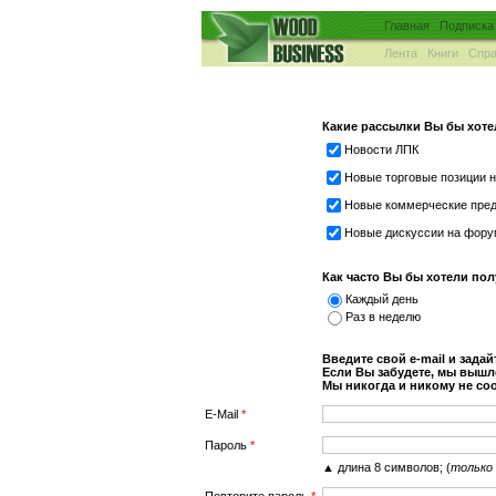
Главная
Подписка
Лента
Книги
Спра
Какие рассылки Вы бы хоте
Новости ЛПК
Новые торговые позиции н
Новые коммерческие пре
Новые дискуссии на фор
Как часто Вы бы хотели по
Каждый день
Раз в неделю
Введите свой e-mail и задай
Если Вы забудете, мы вышле
Мы никогда и никому не со
E-Mail
*
Пароль
*
▲ длина 8 символов; (
только