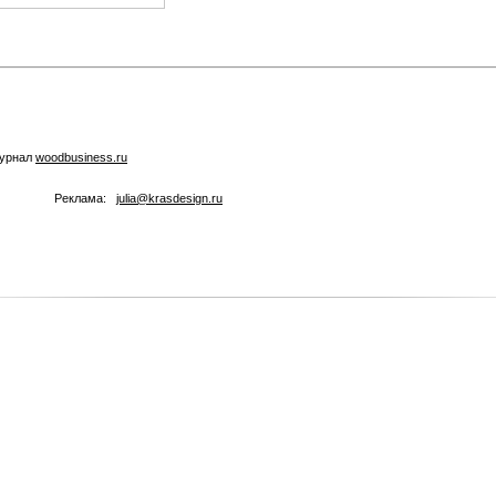
журнал
woodbusiness.ru
Реклама:
julia@krasdesign.ru