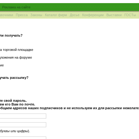
Реклама на сайте
вочники
Пресса
Законы
Каталог фирм
Досье
Конференции
Выставки
ГОСТы
ли получать?
а торговой площадке
дложения на форуме
уме
лучать рассылку?
те свой пароль.
м его Вам по почте.
общаем адресов наших подписчиков и не используем их для рассылки нежела
 буквы или цифры
).