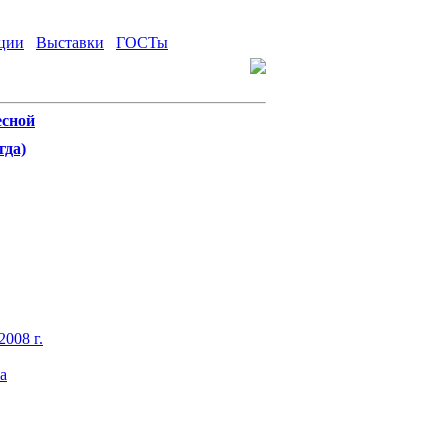
ции
Выставки
ГОСТы
есной
гда)
2008 г.
а