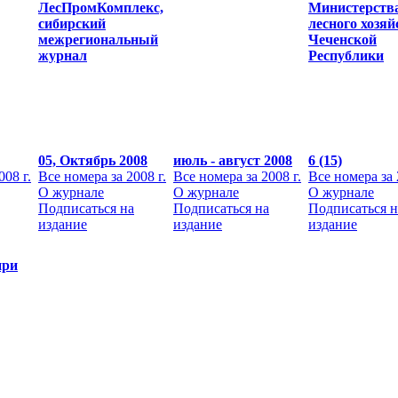
ЛесПромКомплекс,
Министерств
сибирский
лесного хозяй
межрегиональный
Чеченской
журнал
Республики
05, Октябрь 2008
июль - август 2008
6 (15)
008 г.
Все номера за 2008 г.
Все номера за 2008 г.
Все номера за 
О журнале
О журнале
О журнале
Подписаться на
Подписаться на
Подписаться н
издание
издание
издание
ири