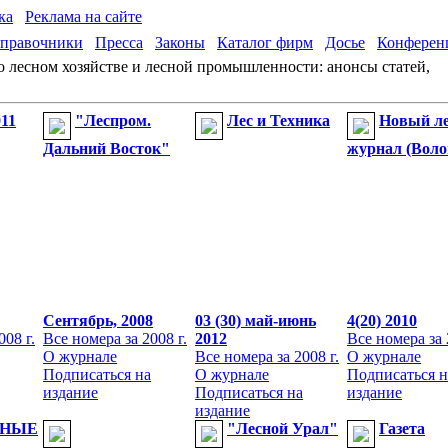
ка
Реклама на сайте
правочники
Пресса
Законы
Каталог фирм
Досье
Конферен
 лесном хозяйстве и лесной промышленности: анонсы статей,
011
"Леспром.
Лес и Техника
Новый л
Дальний Восток"
журнал (Воло
Сентябрь, 2008
03 (30) май-июнь
4(20) 2010
008 г.
Все номера за 2008 г.
2012
Все номера за 
О журнале
Все номера за 2008 г.
О журнале
Подписаться на
О журнале
Подписаться н
издание
Подписаться на
издание
издание
РНЫЕ
"Лесной Урал"
Газета