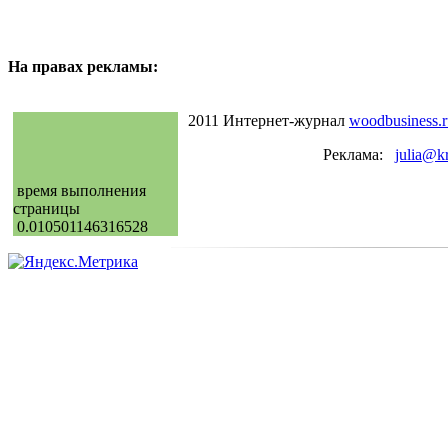
На правах рекламы:
2011 Интернет-журнал
woodbusiness.r
Реклама:
julia@k
время выполнения
страницы
0.010501146316528