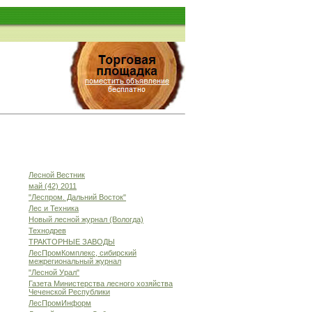
Лесной Вестник
май (42) 2011
"Леспром. Дальний Восток"
Лес и Техника
Новый лесной журнал (Вологда)
Технодрев
ТРАКТОРНЫЕ ЗАВОДЫ
ЛесПромКомплекс, сибирский
межрегиональный журнал
"Лесной Урал"
Газета Министерства лесного хозяйства
Чеченской Республики
ЛесПромИнформ