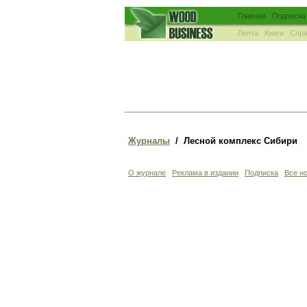
Главная
Подписка
Лента
Книги
Спра
Журналы
/ Лесной комплекс Сибири
О журнале
Реклама в издании
Подписка
Все но