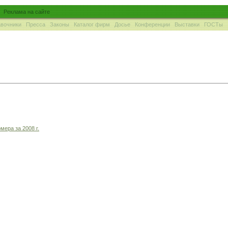
Реклама на сайте
вочники
Пресса
Законы
Каталог фирм
Досье
Конференции
Выставки
ГОСТы
мера за 2008 г.