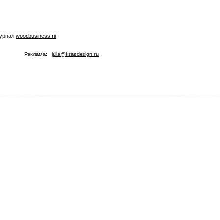
журнал
woodbusiness.ru
Реклама:
julia@krasdesign.ru