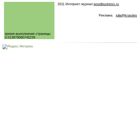
2011 Интернет-журнал
woodbusiness.ru
Реклама:
julia@krasdes
время выполнения страницы
0.013879060745239