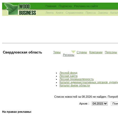
Главная
Подписка
Реклама на сайте
Лента
Книги
Справочники
Пресса
Законы
Ката
Свердловская область
Темы
Страны
Компании
Персоны
Регионы
Лесной фонд
Лесная карта
Лесная промышленность
Каталог административных органов, кури
Каталог фирм области
Список новостей за 08.2026 не найден. Попроб
Архив :
На правах рекламы: