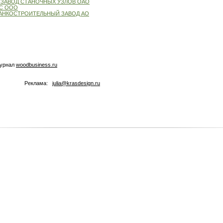
 ЗАВОД СТАНОЧНЫХ УЗЛОВ ОАО
С ООО
АНКОСТРОИТЕЛЬНЫЙ ЗАВОД АО
журнал
woodbusiness.ru
Реклама:
julia@krasdesign.ru