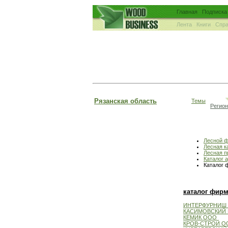
Главная
Подписка
Лента
Книги
Спра
Рязанская область
Темы
Регио
Лесной 
Лесная к
Лесная 
Каталог 
Каталог 
каталог фир
ИНТЕРФУРНИШ
КАСИМОВСКИЙ 
КЕМИК ООО
КРОВ-СТРОЙ О