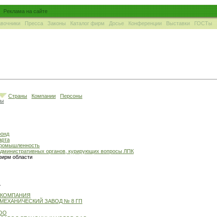
Реклама на сайте
вочники
Пресса
Законы
Каталог фирм
Досье
Конференции
Выставки
ГОСТы
Страны
Компании
Персоны
ны
фонд
арта
промышленность
административных органов, курирующих вопросы ЛПК
фирм области
м
 КОМПАНИЯ
МЕХАНИЧЕСКИЙ ЗАВОД № 8 ГП
ОО