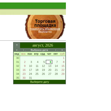
август, 2026
?
«
‹
Выбрана дата
›
»
нед
вск
пон
втр
срд
чет
пят
суб
30
1
31
2
3
4
5
6
7
8
32
9
10
11
12
13
14
15
33
16
17
18
19
20
21
22
34
23
24
25
26
27
28
29
35
30
31
Выберите дату