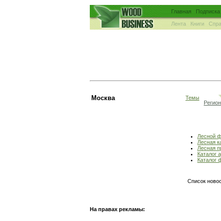
Главная
Подписка
Лента
Книги
Спра
Москва
Темы
Регио
Лесной 
Лесная к
Лесная 
Каталог 
Каталог 
Список новос
На правах рекламы: