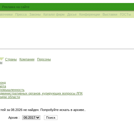
Реклама на сайте
вочники
Пресса
Законы
Каталог фирм
Досье
Конференции
Выставки
ГОСТы
Страны
Компании
Персоны
ны
фонд
арта
промышленность
административных органов, курирующих вопросы ЛПК
фирм области
тей за 08.2026 не найден. Попробуйте искать в архиве..
Архив :