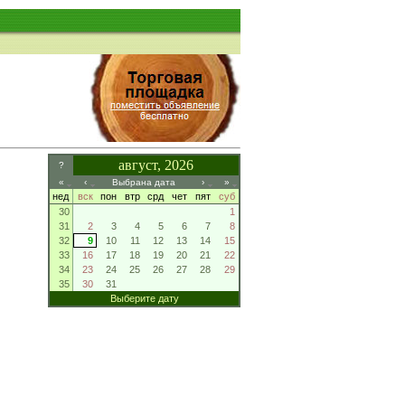
август, 2026
?
«
‹
Выбрана дата
›
»
нед
вск
пон
втр
срд
чет
пят
суб
30
1
31
2
3
4
5
6
7
8
32
9
10
11
12
13
14
15
33
16
17
18
19
20
21
22
34
23
24
25
26
27
28
29
35
30
31
Выберите дату