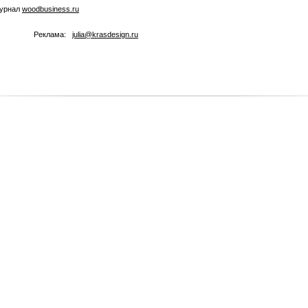
журнал
woodbusiness.ru
Реклама:
julia@krasdesign.ru