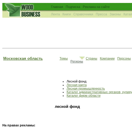
Главная
Подписка
Реклама на сайте
Лента
Книги
Справочники
Пресса
Законы
Ката
Московская область
Темы
Страны
Компании
Персоны
Регионы
Лесной фонд
Лесная карта
Лесная промышленность
Каталог административных органов, кури
Каталог фирм области
лесной фонд
На правах рекламы: