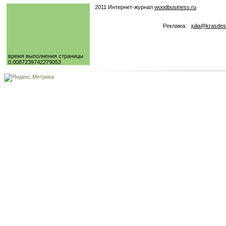
2011 Интернет-журнал
woodbusiness.ru
Реклама:
julia@krasdes
время выполнения страницы
0.0087239742279053