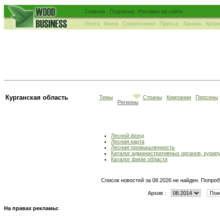
Главная
Подписка
Реклама на сайте
Лента
Книги
Справочники
Пресса
Законы
Ката
Курганская область
Темы
Страны
Компании
Персоны
Регионы
Лесной фонд
Лесная карта
Лесная промышленность
Каталог административных органов, кури
Каталог фирм области
Список новостей за 08.2026 не найден. Попроб
Архив :
На правах рекламы: