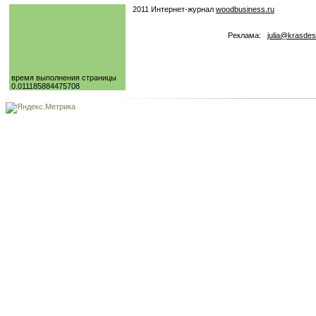
2011 Интернет-журнал
woodbusiness.ru
Реклама:
julia@krasdes
время выполнения страницы
0.011185884475708