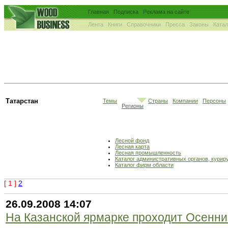
Главная
Подписка
Реклама на сайте
Лента
Книги
Справочники
Пресса
Законы
Ката
Татарстан
Темы
Страны
Компании
Персоны
Регионы
Лесной фонд
Лесная карта
Лесная промышленность
Каталог административных органов, кури
Каталог фирм области
[ 1 ]
2
26.09.2008 14:07
На Казанской ярмарке проходит Осенн