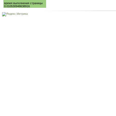
время выполнения страницы
0.010530948638916