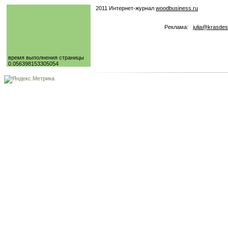
2011 Интернет-журнал
woodbusiness.ru
Реклама:
julia@krasdes
время выполнения страницы
0.056398153305054