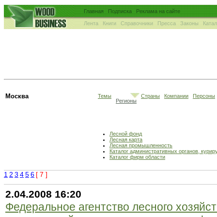
Главная
Подписка
Реклама на сайте
Лента
Книги
Справочники
Пресса
Законы
Ката
Москва
Темы
Страны
Компании
Персоны
Регионы
Лесной фонд
Лесная карта
Лесная промышленность
Каталог административных органов, кури
Каталог фирм области
1
2
3
4
5
6
[ 7 ]
2.04.2008 16:20
Федеральное агентство лесного хозяйс