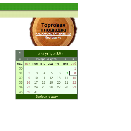
август, 2026
?
«
‹
Выбрана дата
›
»
нед
вск
пон
втр
срд
чет
пят
суб
30
1
31
2
3
4
5
6
7
8
32
9
10
11
12
13
14
15
33
16
17
18
19
20
21
22
34
23
24
25
26
27
28
29
35
30
31
Выберите дату