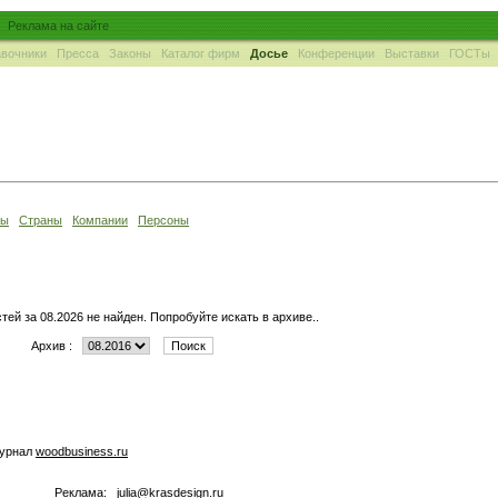
Реклама на сайте
вочники
Пресса
Законы
Каталог фирм
Досье
Конференции
Выставки
ГОСТы
ны
Страны
Компании
Персоны
тей за 08.2026 не найден. Попробуйте искать в архиве..
Архив :
журнал
woodbusiness.ru
Реклама:
julia@krasdesign.ru