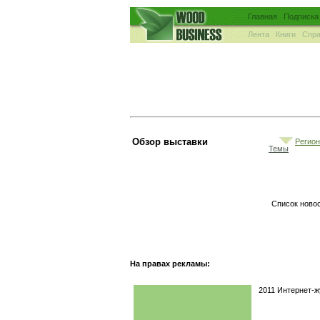
Главная
Подписка
Лента
Книги
Спра
Обзор выставки
Регио
Темы
Список новос
На правах рекламы:
2011 Интернет-