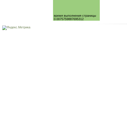
время выполнения страницы
0.0075759887695312