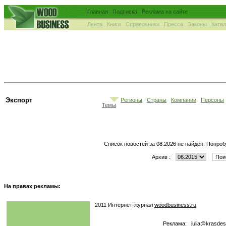
Главная
Подписка
Реклама на сайте
Лента
Книги
Справочники
Пресса
Законы
Ката
Экспорт
Регионы
Страны
Компании
Персоны
Темы
Список новостей за 08.2026 не найден. Попроб
Архив :
На правах рекламы:
2011 Интернет-журнал
woodbusiness.ru
Реклама:
julia@krasdes