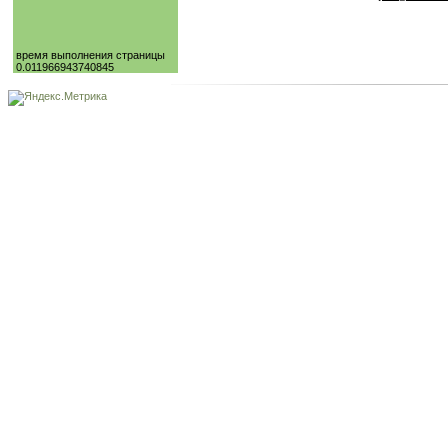
время выполнения страницы
0.011966943740845