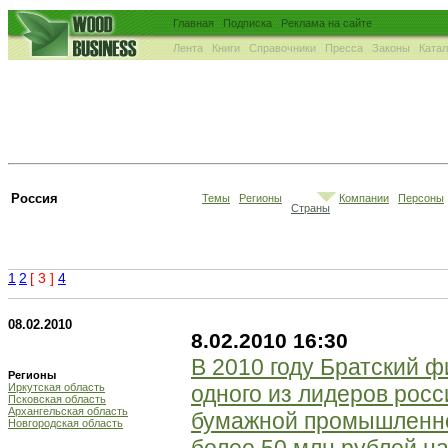
Главная
Подписка
Реклама на сайте
Лента
Книги
Справочники
Пресса
Законы
Ката
Россия
Темы
Регионы
Компании
Персоны
Страны
1
2
[ 3 ]
4
08.02.2010
8.02.2010 16:30
В 2010 году Братский 
Регионы
Иркутская область
одного из лидеров рос
Псковская область
Архангельская область
бумажной промышленно
Новгородская область