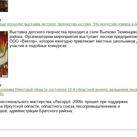
2
рае проходит выставка детского творчества на тему: "Не допустим пожара в ле
Выставка детского творчества проходит в селе Вылково Тюменцев
района. Организатором мероприятия выступает лесное предприяти
ООО «Вектор», которое ежегодно привлекает местных школьников
участия в подобных конкурсах.
7
Вихоревка Иркутской области состоялся 10-й областной конкурс вальщиков лес
9»
фессионального мастерства «Лесоруб -2009» прошел при поддержке
ва Иркутской области, областного союза лесопромышленников и
ров, администрации Братского района.