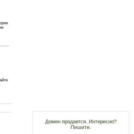
ории
ии.
айте
ь
Домен продается. Интересно?
Пишите.