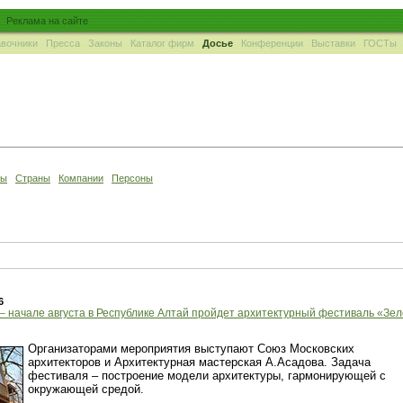
Реклама на сайте
вочники
Пресса
Законы
Каталог фирм
Досье
Конференции
Выставки
ГОСТы
ны
Страны
Компании
Персоны
6
 – начале августа в Республике Алтай пройдет архитектурный фестиваль «Зе
Организаторами мероприятия выступают Союз Московских
архитекторов и Архитектурная мастерская А.Асадова. Задача
фестиваля – построение модели архитектуры, гармонирующей с
окружающей средой.