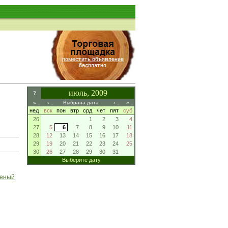
июль, 2009
?
«
‹
Выбрана дата
›
»
нед
вск
пон
втр
срд
чет
пят
суб
26
1
2
3
4
27
5
6
7
8
9
10
11
28
12
13
14
15
16
17
18
29
19
20
21
22
23
24
25
30
26
27
28
29
30
31
Выберите дату
леный