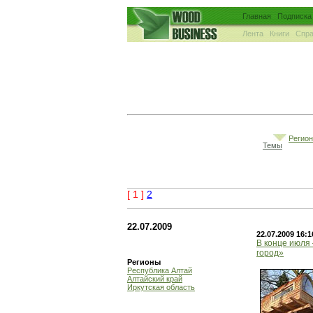
Главная
Подписка
Лента
Книги
Спра
Регио
Темы
[ 1 ]
2
22.07.2009
22.07.2009 16:1
В конце июля
город»
Регионы
Республика Алтай
Алтайский край
Иркутская область