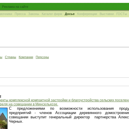
Реклама на сайте
вочники
Пресса
Законы
Каталог фирм
Досье
Конференции
Выставки
ГОСТы
ны
Страны
Компании
Персоны
2
екты комплексной компактной застройки и благоустройства сельских поселе
преля на совещании в Минсельхозе.
С предложениями по возможности использования проду
предприятий - членов Ассоциации деревянного домостроени
совещании выступит генеральный директор партнерства Алекс
Черных.