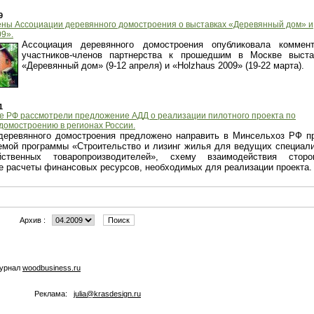
9
ены Ассоциации деревянного домостроения о выставках «Деревянный дом» и
09».
Ассоциация деревянного домостроения опубликовала коммент
участников-членов партнерства к прошедшим в Москве выста
«Деревянный дом» (9-12 апреля) и «Holzhaus 2009» (19-22 марта).
1
е РФ рассмотрели предложение АДД о реализации пилотного проекта по
домостроению в регионах России.
деревянного домостроения предложено направить в Минсельхоз РФ п
емой программы «Строительство и лизинг жилья для ведущих специал
яйственных товаропроизводителей», схему взаимодействия стор
е расчеты финансовых ресурсов, необходимых для реализации проекта.
Архив :
журнал
woodbusiness.ru
Реклама:
julia@krasdesign.ru