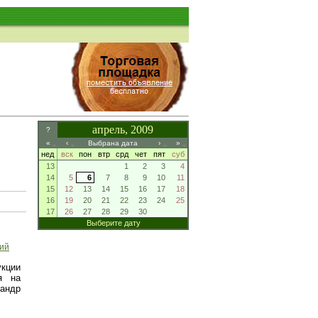
апрель, 2009
?
«
‹
Выбрана дата
›
»
нед
вск
пон
втр
срд
чет
пят
суб
13
1
2
3
4
14
5
6
7
8
9
10
11
15
12
13
14
15
16
17
18
16
19
20
21
22
23
24
25
17
26
27
28
29
30
Выберите дату
ний
кции
я на
андр