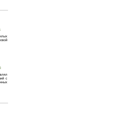
-
илых
ровой
о
авлял
ший с
нных