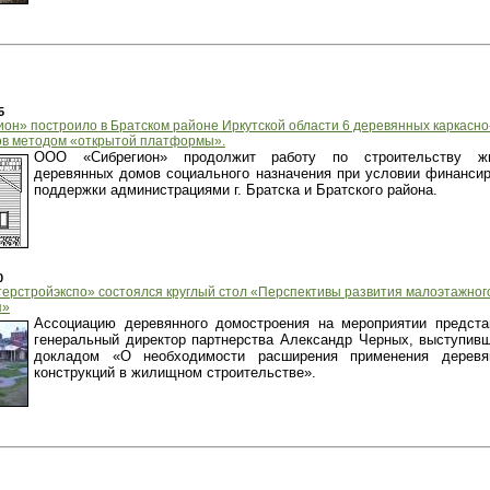
5
он» построило в Братском районе Иркутской области 6 деревянных каркасно
в методом «открытой платформы».
ООО «Сибрегион» продолжит работу по строительству ж
деревянных домов социального назначения при условии финанси
поддержки администрациями г. Братска и Братского района.
0
терстройэкспо» состоялся круглый стол «Перспективы развития малоэтажног
я»
Ассоциацию деревянного домостроения на мероприятии предст
генеральный директор партнерства Александр Черных, выступив
докладом «О необходимости расширения применения деревя
конструкций в жилищном строительстве».