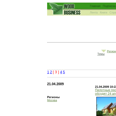
Главная
Подписка
Лента
Книги
Спра
Регио
Темы
1
2
[ 3 ]
4
5
21.04.2009
21.04.2009 10:2
Пилотные про
обсудят 24 а
Регионы
Москва