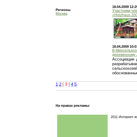
18.04.2009 12:2
Регионы
Участники-чл
Москва
«Holzhaus 20
18.04.2009 10:0
В Минсельхоз
деревянному 
Ассоциации 
разрабатыва
сельскохоз
обоснованны
1
2
[ 3 ]
4
5
На правах рекламы:
2011 Интернет-