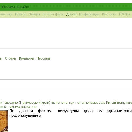
Реклама на сайте
вочники
Пресса
Законы
Каталог фирм
Досье
Конференции
Выставки
ГОСТы
ны
Страны
Компании
Персоны
ой таможне (Приморский край) выявлено три попытки вывоза в Китай неправи
ных пиломатериалов.
По данным фактам возбуждены дела об администрати
правонарушениях.