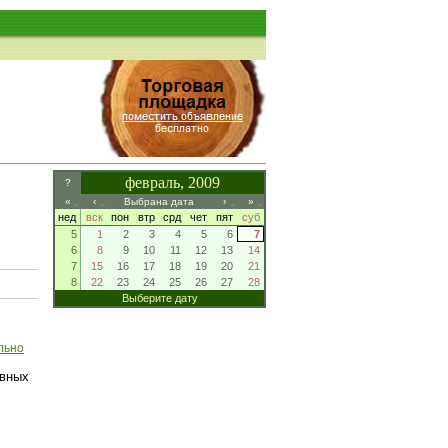
февраль, 2009
?
«
‹
Выбрана дата
›
»
нед
вск
пон
втр
срд
чет
пят
суб
5
1
2
3
4
5
6
7
6
8
9
10
11
12
13
14
7
15
16
17
18
19
20
21
8
22
23
24
25
26
27
28
Выберите дату
льно
вных