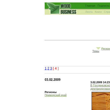
Главная
Подписка
Лента
Книги
Спра
Регио
Темы
1
2
3
[ 4 ]
03.02.2009
3.02.2009 14:23
В Гродековск
декларирован
Регионы
Приморский край