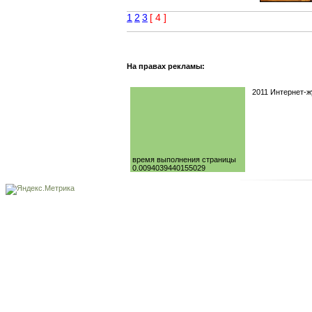
1
2
3
[ 4 ]
На правах рекламы:
2011 Интернет-
время выполнения страницы
0.0094039440155029