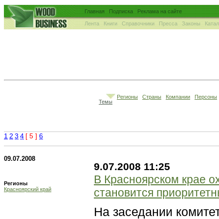
Главная
Подписка
Реклама на сайте
Лента
Книги
Справочники
Пресса
Законы
Ката
Регионы
Страны
Компании
Персоны
Темы
1
2
3
4
[ 5 ]
6
09.07.2008
9.07.2008 11:25
В Красноярском крае 
Регионы
Красноярский край
становится приоритет
На заседании комите