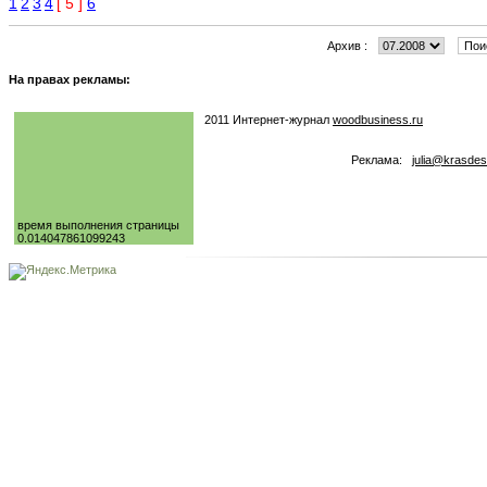
1
2
3
4
[ 5 ]
6
Архив :
На правах рекламы:
2011 Интернет-журнал
woodbusiness.ru
Реклама:
julia@krasdes
время выполнения страницы
0.014047861099243