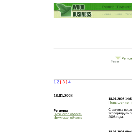
Главная
Подписка
Лента
Книги
Спра
Регио
Темы
1
2
[ 3 ]
4
18.01.2008
18.01.2008 14:5
Повышение по
С августа по д
Регионы
экспортируемог
Читинская область
2006 года.
Иркутская область
18.01.2008 09:4