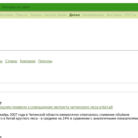
Реклама на сайте
вочники
Пресса
Законы
Каталог фирм
Досье
Конференции
Выставки
ГОСТы
ны
Страны
Компании
Персоны
7
шлин привело к сокращению экспорта читинского леса в Китай
екабрь 2007 года в Читинской области ежемесячно отмечалось снижение объёмов
о в Китай круглого леса - в среднем на 14% в сравнении с аналогичными показателям
7