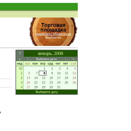
январь, 2008
?
«
‹
Выбрана дата
›
»
нед
вск
пон
втр
срд
чет
пят
суб
52
1
2
3
4
5
1
6
7
8
9
10
11
12
2
13
14
15
16
17
18
19
3
20
21
22
23
24
25
26
4
27
28
29
30
31
Выберите дату
и