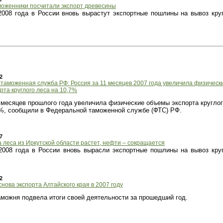
моженники посчитали экспорт древесины
2008 года в России вновь вырастут экспортные пошлины на вывоз кру
2
таможенная служба РФ: Россия за 11 месяцев 2007 года увеличила физическ
рта круглого леса на 10,7%
1 месяцев прошлого года увеличила физические объемы экспорта кругло
7%, сообщили в Федеральной таможенной службе (ФТС) РФ.
7
 леса из Иркутской области растет, нефти – сокращается
2008 года в России вновь вырасли экспортные пошлины на вывоз кру
2
основа экспорта Алтайского края в 2007 году
аможня
подвела итоги своей деятельности за прошедший год.