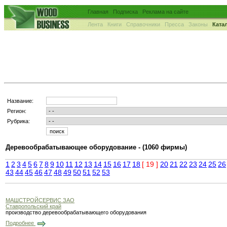
Главная
Подписка
Реклама на сайте
Лента
Книги
Справочники
Пресса
Законы
Ката
Название:
Регион:
Рубрика:
Деревообрабатывающее оборудование -
(1060 фирмы)
1
2
3
4
5
6
7
8
9
10
11
12
13
14
15
16
17
18
[ 19 ]
20
21
22
23
24
25
26
43
44
45
46
47
48
49
50
51
52
53
МАШСТРОЙСЕРВИС ЗАО
Ставропольский край
производство деревообрабатывающего оборудования
Подробнее