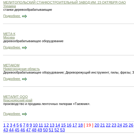
МЕЛИТОПОЛЬСКИЙ СТАНКОСТРОИТЕЛЬНЫЙ ЗАВОД ИМ. 23 ОКТЯБРЯ ОАО
Украина
станки деревообрабатывающие
Подробнее
МЕТА-К
Москва
деревообрабатывающее оборудование
Подробнее
МЕТАКОМ
Нижегородская область
Деревообрабатывающее оборудование; Дереворежущий инструмент, пилы, фрезы; З
Подробнее
МЕТАЛИТ ООО
Красноярский край
производство и продажа ленточных пилорам «Таежник».
Подробнее
1
2
3
4
5
6
7
8
9
10
11
12
13
14
15
16
17
18
[ 19 ]
20
21
22
23
24
25
26
43
44
45
46
47
48
49
50
51
52
53