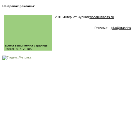
На правах рекламы:
2011 Интернет-журнал
woodbusiness.ru
Реклама:
julia@krasdes
время выполнения страницы
0.04011607170105