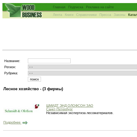
Главная
Подписка
Реклама на сайте
Лента
Книги
Справочники
Пресса
Законы
Ката
Название:
Регион:
Рубрика:
Лесное хозяйство -
(3 фирмы)
ШМИДТ ЭНД ОЛОФСОН ЗАО
Санкт-Петербург
Независимая экспертиза лесоматериалов.
Подробнее