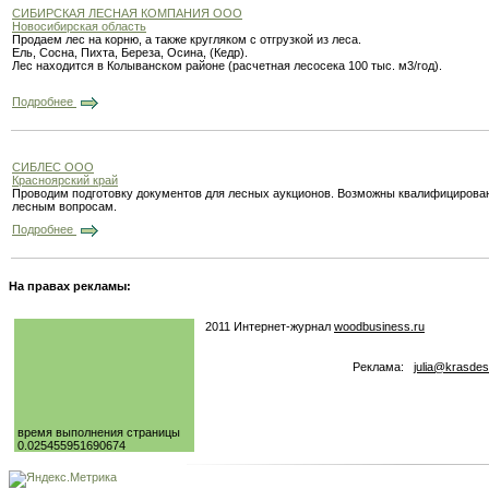
СИБИРСКАЯ ЛЕСНАЯ КОМПАНИЯ ООО
Новосибирская область
Продаем лес на корню, а также кругляком с отгрузкой из леса.
Ель, Сосна, Пихта, Береза, Осина, (Кедр).
Лес находится в Колыванском районе (расчетная лесосека 100 тыс. м3/год).
Подробнее
СИБЛЕС ООО
Красноярский край
Проводим подготовку документов для лесных аукционов. Возможны квалифицированн
лесным вопросам.
Подробнее
На правах рекламы:
2011 Интернет-журнал
woodbusiness.ru
Реклама:
julia@krasdes
время выполнения страницы
0.025455951690674