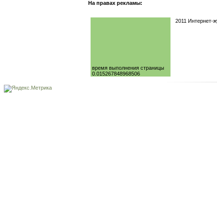
На правах рекламы:
2011 Интернет-
время выполнения страницы
0.015267848968506