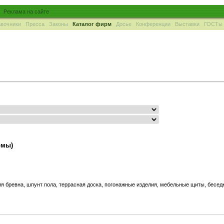
Реклама на сайте
вочники
Пресса
Законы
Каталог фирм
Досье
Конференции
Выставки
ГОСТы
рмы)
я бревна, шпунт пола, террасная доска, погонажные изделия, мебельные щиты, беседк