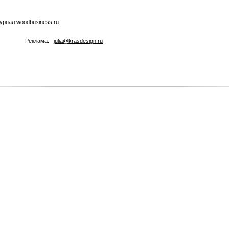
журнал
woodbusiness.ru
Реклама:
julia@krasdesign.ru