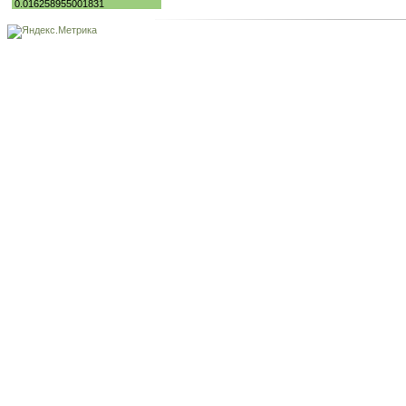
0.016258955001831