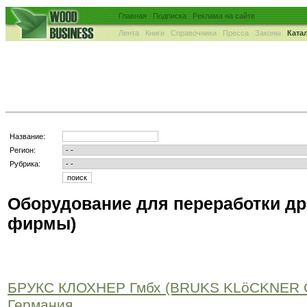
Главная
Подписка
Реклама на сайте
Лента
Книги
Справочники
Пресса
Законы
Ката
Название:
Регион:
Рубрика:
Оборудование для переработки др
фирмы)
БРУКС КЛОХНЕР Гмбх (BRUKS KLöCKNER
Германия