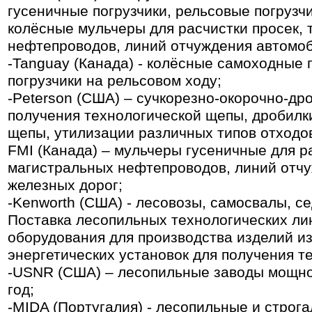
гусеничные погрузчики, рельсовые погрузч
колёсные мульчеры для расчистки просек, 
нефтепроводов, линий отчуждения автомоб
-Tanguay (Канада) - колёсные самоходные 
погрузчики на рельсовом ходу;
-Peterson (США) – сучкорезно-окорочно-др
получения технологической щепы, дробилк
щепы, утилизации различных типов отходо
FMI (Канада) – мульчеры гусеничные для ра
магистральных нефтепроводов, линий отч
железных дорог;
-Kenworth (США) - лесовозы, самосвалы, с
Поставка лесопильных технологических л
оборудования для производства изделий из
энергетических установок для получения т
-USNR (США) – лесопильные заводы мощнос
год;
-MIDA (Португалия) - лесопильные и строга