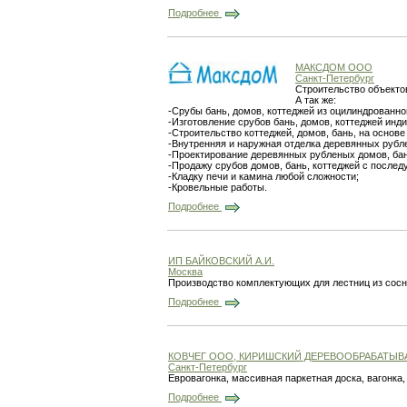
Подробнее
МАКСДОМ ООО
Санкт-Петербург
Строительство объектов
А так же:
-Срубы бань, домов, коттеджей из оцилиндрованног
-Изготовление срубов бань, домов, коттеджей инд
-Строительство коттеджей, домов, бань, на основе
-Внутренняя и наружная отделка деревянных рубле
-Проектирование деревянных рубленых домов, бан
-Продажу срубов домов, бань, коттеджей с послед
-Кладку печи и камина любой сложности;
-Кровельные работы.
Подробнее
ИП БАЙКОВСКИЙ А.И.
Москва
Производство комплектующих для лестниц из сосн
Подробнее
КОВЧЕГ ООО, КИРИШСКИЙ ДЕРЕВООБРАБАТЫ
Санкт-Петербург
Евровагонка, массивная паркетная доска, вагонка, 
Подробнее