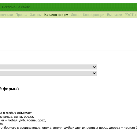
Реклама на сайте
вочники
Пресса
Законы
Каталог фирм
Досье
Конференции
Выставки
ГОСТы
(9 фирмы)
ка в любых объемах:
из кедра, липы, ореха,
ка – любая: дуб, ясень, орех,
ба,
отборного массива кедра, ореха, ясеня, дуба и других ценных пород дерева – черная 