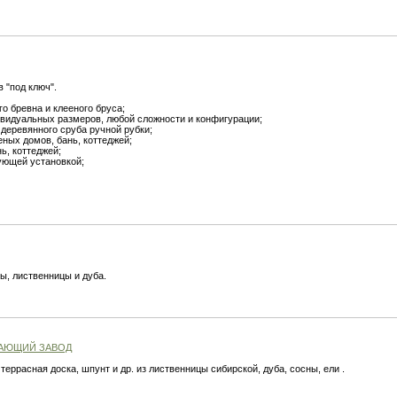
 "под ключ".
о бревна и клееного бруса;
ивидуальных размеров, любой сложности и конфигурации;
 деревянного сруба ручной рубки;
ных домов, бань, коттеджей;
ь, коттеджей;
ующей установкой;
ы, лиственницы и дуба.
ВАЮЩИЙ ЗАВОД
террасная доска, шпунт и др. из лиственницы сибирской, дуба, сосны, ели .