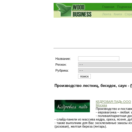
Главная
Подписка
Лента
Книги
Спра
Название:
Регион:
Рубрика:
Производство лестниц, беседок, саун -
КЕДРОВАЯ ПАДЬ ООО
Москва
Производство и постав
- евровагонка – любая: 
- половая/паркетная дос
- слайд-панели из массива кедра, ореха, ясеня, ду
- также выполним для Вас эксклюзивные заказы из 
(розовая), желтая береза (янтарь).