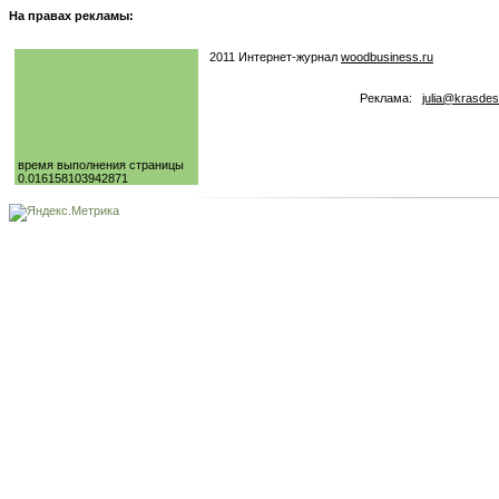
На правах рекламы:
2011 Интернет-журнал
woodbusiness.ru
Реклама:
julia@krasdes
время выполнения страницы
0.016158103942871