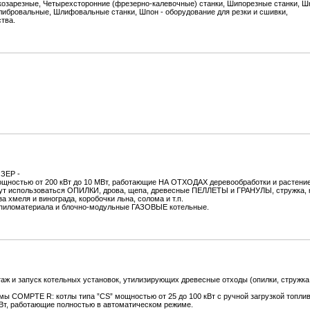
козарезные, Четырехсторонние (фрезерно-калевочные) станки, Шипорезные станки, Ш
ибровальные, Шлифовальные станки, Шпон - оборудование для резки и сшивки,
тва.
ЗЕР -
ощностью от 200 кВт до 10 МВт, работающие НА ОТХОДАХ деревообработки и растени
т использоваться ОПИЛКИ, дрова, щепа, древесные ПЕЛЛЕТЫ и ГРАНУЛЫ, стружка, 
 хмеля и винограда, коробочки льна, солома и т.п.
иломатериала и блочно-модульные ГАЗОВЫЕ котельные.
 и запуск котельных установок, утилизирующих древесные отходы (опилки, стружка
ы COMPTE R: котлы типа ”CS” мощностью от 25 до 100 кВт с ручной загрузкой топлив
Вт, работающие полностью в автоматическом режиме.