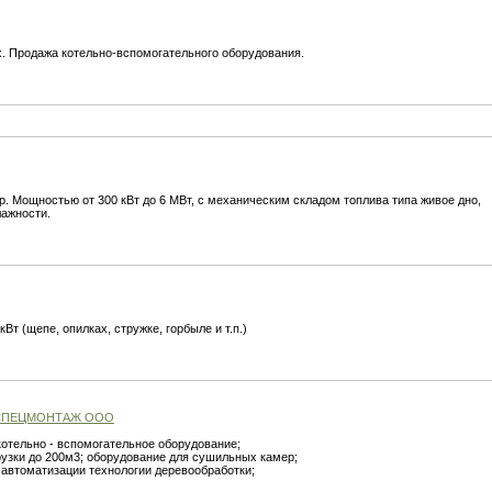
х. Продажа котельно-вспомогательного оборудования.
. Мощностью от 300 кВт до 6 МВт, с механическим складом топлива типа живое дно,
лажности.
т (щепе, опилках, стружке, горбыле и т.п.)
 СПЕЦМОНТАЖ ООО
котельно - вспомогательное оборудование;
узки до 200м3; оборудование для сушильных камер;
 автоматизации технологии деревообработки;