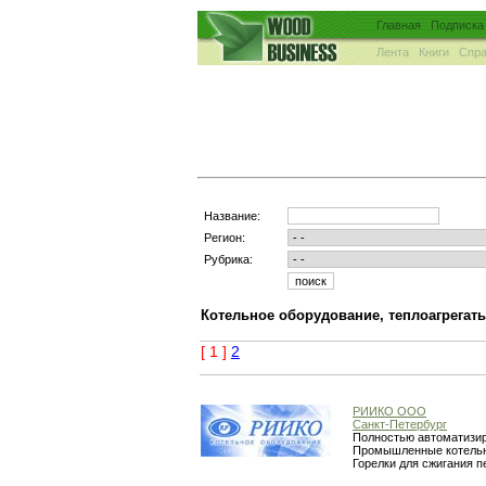
Главная
Подписка
Лента
Книги
Спра
Название:
Регион:
Рубрика:
Котельное оборудование, теплоагрегат
[ 1 ]
2
РИИКО ООО
Санкт-Петербург
Полностью автоматизир
Промышленные котельн
Горелки для сжигания п