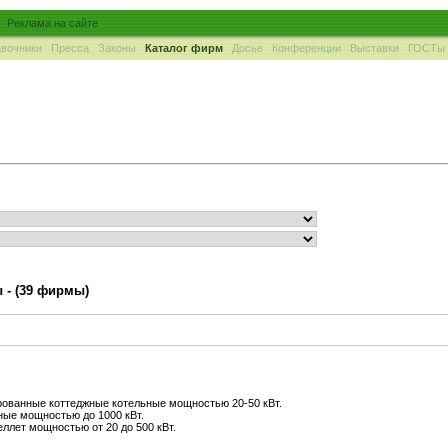
Реклама на сайте
вочники
Пресса
Законы
Каталог фирм
Досье
Конференции
Выставки
ГОСТы
ы -
(39 фирмы)
ованные коттеджные котельные мощностью 20-50 кВт.
ые мощностью до 1000 кВт.
еллет мощностью от 20 до 500 кВт.