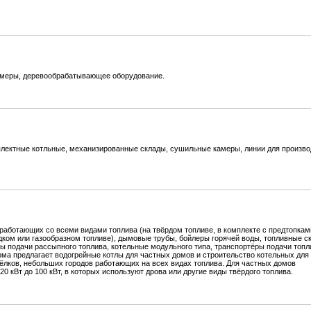
амеры, деревообрабатывающее оборудование.
плектные котльные, механизированные склады, сушильные камеры, линии для произво
работающих со всеми видами топлива (на твёрдом топливе, в комплекте с предтопкам
дком или газообразном топливе), дымовые трубы, бойлеры горячей воды, топливные с
ы подачи рассыпного топлива, котельные модульного типа, транспортёры подачи топл
рма предлагает водогрейные котлы для частных домов и строительство котельных для
ёлков, небольших городов работающих на всех видах топлива. Для частных домов
 кВт до 100 кВт, в которых используют дрова или другие виды твёрдого топлива.