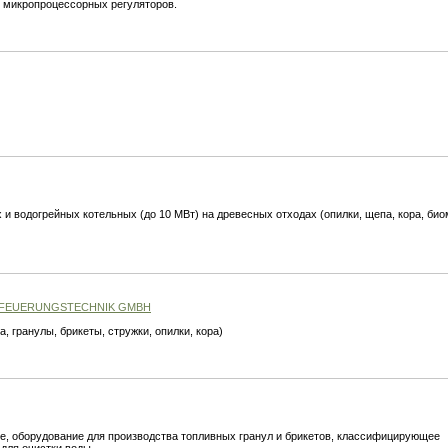
е микропроцессорных регуляторов.
 водогрейных котельных (до 10 МВт) на древесных отходах (опилки, щепа, кора, био
ZFEUERUNGSTECHNIK GMBH
, гранулы, брикеты, стружки, опилки, кора)
, оборудование для производства топливных гранул и брикетов, классифицирующее