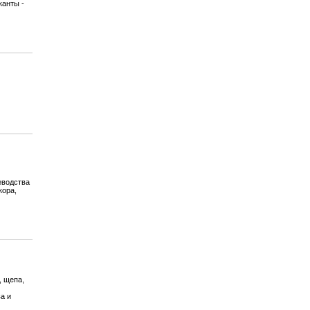
канты -
еводства
кора,
, щепа,
а и