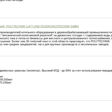
для очистки воды.
мбХ, POLYTECHNIK LUFT-UND FEUERUNGSTECHNIK GMBH
производителей котельного оборудования в деревообрабатывающей промышленности
 с "механической колосниковой решеткой" на древесных отходах с содержанием воды д
еского тока и тепла из биомассы для местного и централизованного теплоснабжения;
тушения. Более чем 30-тилетний опыт в этой области гарантирует, что POLYTECHNIK
х или средних предприятий, так и для крупных производств и лесопильных заводов.
 древесных гранулах (пеллетах). Высокий КПД – до 93% за счет использования передо
квт
300,500квт
70,100квт