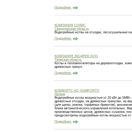
Подробнее
КОМПАНИЯ СОДИС
Свердловская область
Водогрейные котлы на отходах, лесосушильные к
Подробнее
КОМПАНИЯ ЭКОДРЕВ ООО
Тверская область
Котлы и тепловентиляторы на деревоотходах, ком
древесных гранул.
Подробнее
КОМФОРТС АО, KOMFORTS
Латвия
Водогрейные котлы мощностью от 20 кВт до 5МВт, 
древесных отходах, на древесных гранулах, на жи
(для щепы, опилок, торфяных брикетов), механизм
блоки автоматического управления котельных. Фи
производственных цехов, древесных сушилок, пос
предусмотрены водогрейные котлы мощностью от 20
Подробнее