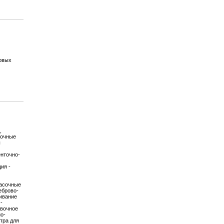
ровых
,
точные
ы
енточно-
ия -
расочные
еброво-
ивание
-
овочное
о-
тра для