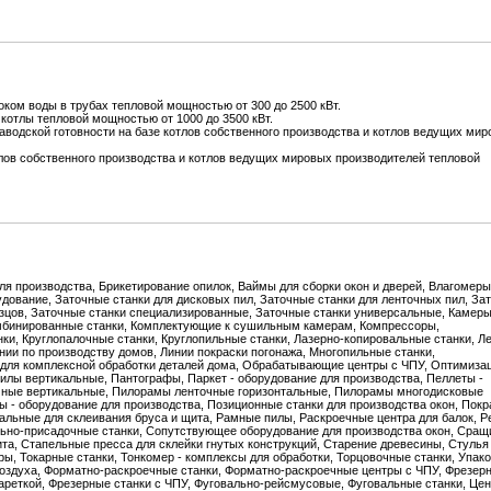
ом воды в трубах тепловой мощностью от 300 до 2500 кВт.
отлы тепловой мощностью от 1000 до 3500 кВт.
аводской готовности на базе котлов собственного производства и котлов ведущих ми
лов собственного производства и котлов ведущих мировых производителей тепловой
для производства, Брикетирование опилок, Ваймы для сборки окон и дверей, Влагомеры
дование, Заточные станки для дисковых пил, Заточные станки для ленточных пил, За
резцов, Заточные станки специализированные, Заточные станки универсальные, Камер
омбинированные станки, Комплектующие к сушильным камерам, Компрессоры,
ки, Круглопалочные станки, Круглопильные станки, Лазерно-копировальные станки, Л
нии по производству домов, Линии покраски погонажа, Многопильные станки,
для комплексной обработки деталей дома, Обрабатывающие центры с ЧПУ, Оптимизац
лы вертикальные, Пантографы, Паркет - оборудование для производства, Пеллеты -
чные вертикальные, Пилорамы ленточные горизонтальные, Пилорамы многодисковые
 - оборудование для производства, Позиционные станки для производства окон, Пок
альные для склеивания бруса и щита, Рамные пилы, Раскроечные центра для балок, Р
льно-присадочные станки, Сопутствующее оборудование для производства окон, Сращ
ита, Стапельные пресса для склейки гнутых конструкций, Старение древесины, Стулья 
ы, Токарные станки, Тонкомер - комплексы для обработки, Торцовочные станки, Упак
 воздуха, Форматно-раскроечные станки, Форматно-раскроечные центры с ЧПУ, Фрезерн
ареткой, Фрезерные станки с ЧПУ, Фуговально-рейсмусовые, Фуговальные станки, Цен