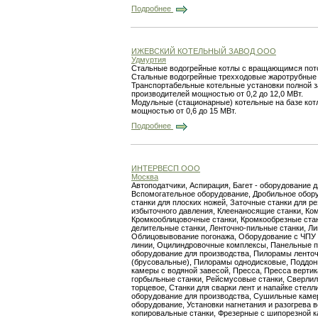
Подробнее
ИЖЕВСКИЙ КОТЕЛЬНЫЙ ЗАВОД ООО
Удмуртия
Стальные водогрейные котлы с вращающимся поток
Стальные водогрейные трехходовые жаротрубные к
Транспортабельные котельные установки полной з
производителей мощностью от 0,2 до 12,0 МВт.
Модульные (стационарные) котельные на базе кот
мощностью от 0,6 до 15 МВт.
Подробнее
ИНТЕРВЕСП ООО
Москва
Автоподатчики, Аспирация, Багет - оборудование 
Вспомогательное оборудование, Дробильное обору
станки для плоских ножей, Заточные станки для 
избыточного давления, Клеенаносящие станки, К
Кромкооблицовочные станки, Кромкообрезные стан
делительные станки, Ленточно-пильные станки, Ли
Облицовывование погонажа, Оборудование с ЧПУ 
линии, Оцилиндровочные комплексы, Панельные пи
оборудование для производства, Пилорамы ленто
(брусовальные), Пилорамы однодисковые, Поддоны
камеры с водяной завесой, Пресса, Пресса вертик
горбыльные станки, Рейсмусовые станки, Сверли
торцевое, Станки для сварки лент и напайке стелл
оборудование для производства, Сушильные камер
оборудование, Установки нагнетания и разогрева
копировальные станки, Фрезерные с шипорезной к