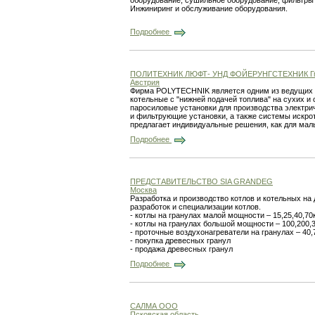
оборудование, сушильное оборудование, фильтры 
Инжиниринг и обслуживание оборудования.
Подробнее
ПОЛИТЕХНИК ЛЮФТ- УНД ФОЙЕРУНГСТЕХНИК Г
Австрия
Фирма POLYTECHNIK является одним из ведущих 
котельные с "нижней подачей топлива" на сухих и
паросиловые установки для производства электрич
и фильтрующие установки, а также системы искро
предлагает индивидуальные решения, как для малы
Подробнее
ПРЕДСТАВИТЕЛЬСТВО SIA GRANDEG
Москва
Разработка и производство котлов и котельных на
разработок и специализации котлов.
- котлы на гранулах малой мощности – 15,25,40,70
- котлы на гранулах большой мощности – 100,200,
- проточные воздухонагреватели на гранулах – 40,
- покупка древесных гранул
- продажа древесных гранул
Подробнее
САЛМА ООО
Псковская область