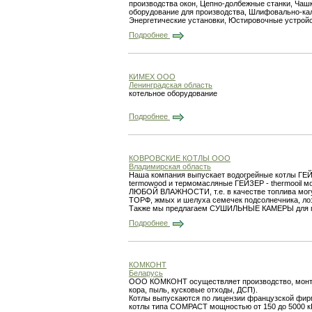
производства окон, Цепно-долбежные станки, Чаш
оборудование для производства, Шлифовально-кал
Энергетические установки, Юстировочные устройс
Подробнее
КИМЕХ ООО
Ленинградская область
котельное оборудование
Подробнее
КОВРОВСКИЕ КОТЛЫ ООО
Владимирская область
Наша компания выпускает водогрейные котлы ГЕЙ
termowood и термомасляные ГЕЙЗЕР - thermooil м
ЛЮБОЙ ВЛАЖНОСТИ, т.е. в качестве топлива могу
ТОРФ, жмых и шелуха семечек подсолнечника, лоза
Также мы предлагаем СУШИЛЬНЫЕ КАМЕРЫ для п
Подробнее
КОМКОНТ
Беларусь
ООО КОМКОНТ осуществляет производство, монтаж
кора, пыль, кусковые отходы, ДСП).
Котлы выпускаются по лицензии французской фирм
котлы типа COMPACT мощностью от 150 до 5000 к