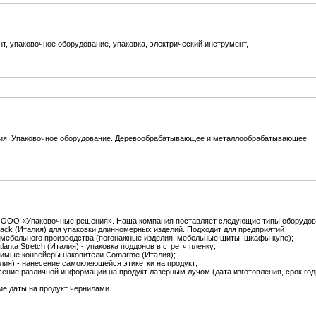
 упаковочное оборудование, упаковка, электрический инструмент,
ния. Упаковочное оборудование. Деревообрабатывающее и металлообрабатывающее
и ООО «Упаковочные решения». Наша компания поставляет следующие типы оборудов
pack (Италия) для упаковки длинномерных изделий. Подходит для предприятий
й мебельного производства (погонажные изделия, мебельные щиты, шкафы купе);
lanta Stretch (Италия) - упаковка поддонов в стретч пленку;
жимые конвейеры накопители Сomarme (Италия);
алия) - нанесение самоклеющейся этикетки на продукт;
ение различной информации на продукт лазерным лучом (дата изготовления, срок год
ие даты на продукт чернилами.