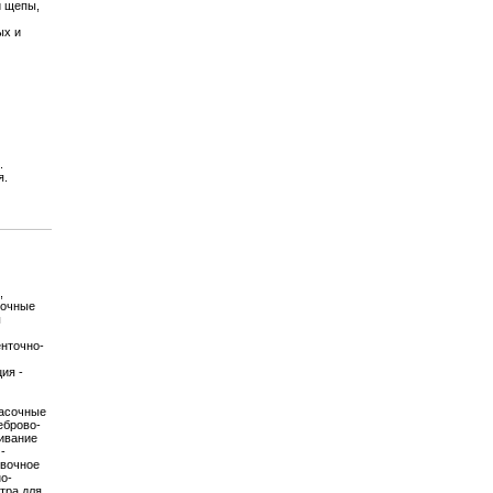
й щепы,
ых и
.
я.
,
точные
ы
енточно-
ия -
расочные
еброво-
ивание
-
овочное
о-
тра для