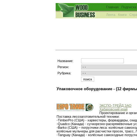
Главная
Подписка
Лента
Книги
Спра
Название:
Регион:
Рубрика:
Упаковочное оборудование -
(12 фирмы
ЭКСПО-ТРЕЙД ЗАО
Хабаровский край
Проектирование и орга
Поставка лесозаготовительной техники:
-TimberPro (США) - харвестеры, форвардеры, ск
-Quadco (Канада) - сучкорезно-раскряжёвочные ус
-Barko (США) – погрузчики леса: колёсные самохо
колёсные мульчеры для расчистки просек, трасс,
-Tanguay (Канада) - колёсные самоходные погрузч