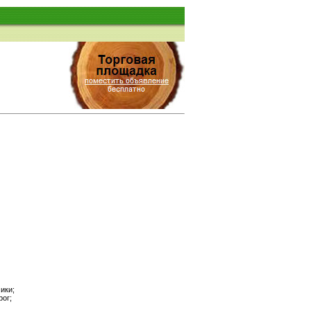
ики;
рог;