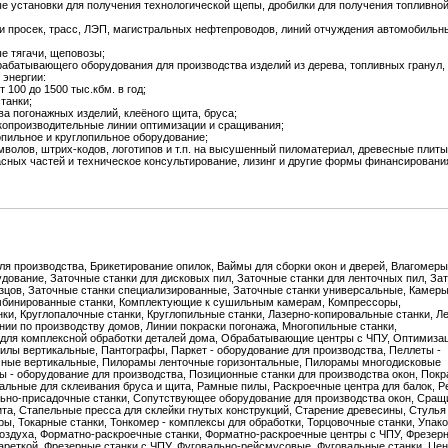
ые установки для получения технологической щепы, дробилки для получения топливно
ки просек, трасс, ЛЭП, магистральных нефтепроводов, линий отчуждения автомобильн
е тягачи, щеповозы;
рабатывающего оборудования для производства изделий из дерева, топливных гранул,
 энергии:
100 до 1500 тыс.кбм. в год;
танки;
ва погонажных изделий, клеёного щита, бруса;
окопроизводительные линии оптимизации и сращивания;
опильное и круглопильное оборудование;
мволов, штрих-кодов, логотипов и т.п. на высушенный пиломатериал, древесные плиты
асных частей и техническое консультирование, лизинг и другие формы финансировани
для производства, Брикетирование опилок, Ваймы для сборки окон и дверей, Влагомеры
дование, Заточные станки для дисковых пил, Заточные станки для ленточных пил, За
резцов, Заточные станки специализированные, Заточные станки универсальные, Камер
омбинированные станки, Комплектующие к сушильным камерам, Компрессоры,
ки, Круглопалочные станки, Круглопильные станки, Лазерно-копировальные станки, Л
нии по производству домов, Линии покраски погонажа, Многопильные станки,
для комплексной обработки деталей дома, Обрабатывающие центры с ЧПУ, Оптимизац
лы вертикальные, Пантографы, Паркет - оборудование для производства, Пеллеты -
чные вертикальные, Пилорамы ленточные горизонтальные, Пилорамы многодисковые
 - оборудование для производства, Позиционные станки для производства окон, Пок
альные для склеивания бруса и щита, Рамные пилы, Раскроечные центра для балок, Р
льно-присадочные станки, Сопутствующее оборудование для производства окон, Сращ
ита, Стапельные пресса для склейки гнутых конструкций, Старение древесины, Стулья 
ы, Токарные станки, Тонкомер - комплексы для обработки, Торцовочные станки, Упак
 воздуха, Форматно-раскроечные станки, Форматно-раскроечные центры с ЧПУ, Фрезерн
ареткой, Фрезерные станки с ЧПУ, Фуговально-рейсмусовые, Фуговальные станки, Цен