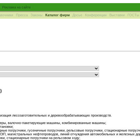
Реклама на сайте
вочники
Пресса
Законы
Каталог фирм
Досье
Конференции
Выставки
ГОСТы
)
низация лесозаготовительных и деревообрабатывающих производств.
идеры, валочно-пакетирующие машины, комбинированные машины;
тановки;
дные погрузчики, гусеничные погрузчики, рельсовые погрузчики, стационарные погрузч
 ЛЭП, магистральных нефтепроводов, линий отчуждения автомобильных и железных до
ики, стационарные погрузчики на рельсовом ходу;