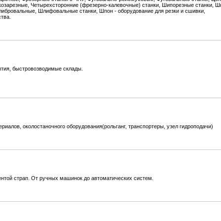
козарезные, Четырехсторонние (фрезерно-калевочные) станки, Шипорезные станки, Ш
ибровальные, Шлифовальные станки, Шпон - оборудование для резки и сшивки,
тва.
ытия, быстровозводимые склады.
риалов, околостаночного оборудования(рольганг, транспортеры, узел гидроподачи)
ентой страп. От ручных машинок до автоматических систем.