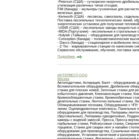
-Peterson (США) – сучкорезно-окорочно-дробильн
утилизации различных типов отходов;
FMI (Канада) – мульчеры гусеничные для расчист
железных дорог;
-Kenworth (США) - лесовозы, самосвалы, седельны
Поставка лесопильных технологических линий, об
энергетических установок для получения тепловой
-USNR (США) – лесопильные заводы мощностью от 
-MIDA (Португалия) - лесопильные и строгальные с
-Holytek (Тайвань) – оборудование для производст
-Conseption (Канада) – полноавтоматические выс
- Davco (Канада) – стационарное и мобильное лес
- Z-Tec - маркировочные станции по нанесению си
Сервисное обслуживание, обучение, поставка зап
Подробнее
ИНТЕРВЕСП ООО
Москва
Автоподатчики, Аспирация, Багет - оборудование 
Вспомогательное оборудование, Дробильное обору
станки для плоских ножей, Заточные станки для 
избыточного давления, Клеенаносящие станки, К
Кромкооблицовочные станки, Кромкообрезные стан
делительные станки, Ленточно-пильные станки, Ли
Облицовывование погонажа, Оборудование с ЧПУ 
линии, Оцилиндровочные комплексы, Панельные пи
оборудование для производства, Пилорамы ленто
(брусовальные), Пилорамы однодисковые, Поддоны
камеры с водяной завесой, Пресса, Пресса вертик
горбыльные станки, Рейсмусовые станки, Сверли
торцевое, Станки для сварки лент и напайке стелл
оборудование для производства, Сушильные камер
оборудование, Установки нагнетания и разогрева
копировальные станки, Фрезерные с шипорезной к