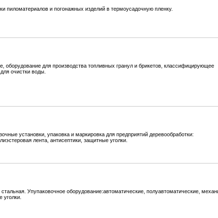
вки пиломатериалов и погонажных изделий в термоусадочную пленку.
, оборудование для производства топливных гранул и брикетов, классифицирующее
для очистки воды.
зочные установки, упаковка и маркировка для предприятий деревообработки:
лиэстеровая лента, антисептики, защитные уголки.
 стальная. Упупаковочное оборудование:автоматические, полуавтоматические, механ
 уголки.