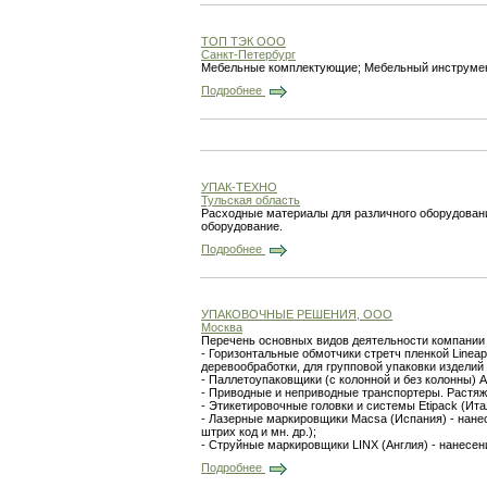
ТОП ТЭК ООО
Санкт-Петербург
Мебельные комплектующие; Мебельный инструмент,
Подробнее
УПАК-ТЕХНО
Тульская область
Расходные материалы для различного оборудова
оборудование.
Подробнее
УПАКОВОЧНЫЕ РЕШЕНИЯ, ООО
Москва
Перечень основных видов деятельности компани
- Горизонтальные обмотчики стретч пленкой Linea
деревообработки, для групповой упаковки издели
- Паллетоупаковщики (с колонной и без колонны) At
- Приводные и неприводные транспортеры. Растя
- Этикетировочные головки и системы Etipack (Ит
- Лазерные маркировщики Macsa (Испания) - нанес
штрих код и мн. др.);
- Струйные маркировщики LINX (Англия) - нанесен
Подробнее