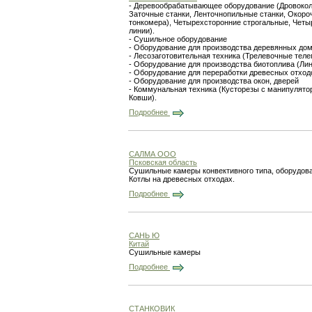
- Деревообрабатывающее оборудование (Дровоколы
Заточные станки, Ленточнопильные станки, Окороч
тонкомера), Четырехсторонние строгальные, Четы
линии).
- Сушильное оборудование
- Оборудование для производства деревянных до
- Лесозаготовительная техника (Трелевочные теле
- Оборудование для производства биотоплива (Лин
- Оборудование для переработки древесных отхо
- Оборудование для производства окон, дверей
- Коммунальная техника (Кусторезы с манипулятор
Ковши).
Подробнее
САЛМА ООО
Псковская область
Сушильные камеры конвективного типа, оборудов
Котлы на древесных отходах.
Подробнее
САНЬ Ю
Китай
Сушильные камеры
Подробнее
СТАНКОВИК