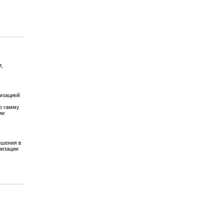
т,
изацией
ю гамму
ии
ешения в
низации