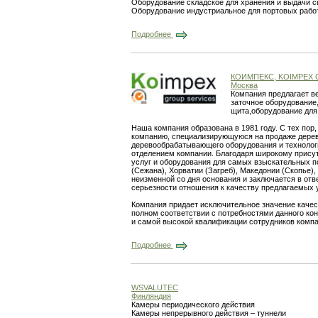
Оборудование складское для хранения и выдачи сы
Оборудование индустриальное для портовых рабо
Подробнее
КОИМПЕКС, KOIMPEX 
Москва
Компания предлагает в
заточное оборудование
щита,оборудование для
Наша компания образована в 1981 году. С тех по
компанию, специализирующуюся на продаже дере
деревообрабатывающего оборудования и технологи
отделением компании. Благодаря широкому прису
услуг и оборудования для самых взыскательных п
(Сежана), Хорватии (Загреб), Македонии (Скопье)
неизменной со дня основания и заключается в отв
серьезности отношения к качеству предлагаемых ус
Компания придает исключительное значение качес
полном соответствии с потребностями данного кон
и самой высокой квалификации сотрудников компа
Подробнее
WSVALUTEC
Финляндия
Камеры периодического действия
Камеры непрерывного действия – туннели