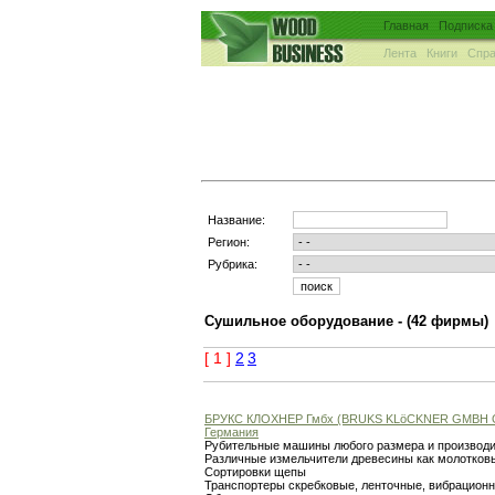
Главная
Подписка
Лента
Книги
Спра
Название:
Регион:
Рубрика:
Сушильное оборудование -
(42 фирмы)
[ 1 ]
2
3
БРУКС КЛОХНЕР Гмбх (BRUKS KLöCKNER GMBH
Германия
Рубительные машины любого размера и производ
Различные измельчители древесины как молотковы
Сортировки щепы
Транспортеры скребковые, ленточные, вибрационны