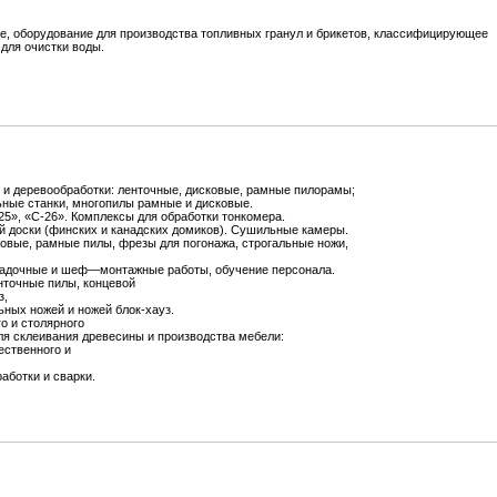
, оборудование для производства топливных гранул и брикетов, классифицирующее
для очистки воды.
и деревообработки: ленточные, дисковые, рамные пилорамы;
ные станки, многопилы рамные и дисковые.
25», «С-26». Комплексы для обработки тонкомера.
й доски (финских и канадских домиков). Сушильные камеры.
овые, рамные пилы, фрезы для погонажа, строгальные ножи,
ладочные и шеф—монтажные работы, обучение персонала.
нточные пилы, концевой
з,
ьных ножей и ножей блок-хауз.
о и столярного
ля склеивания древесины и производства мебели:
ественного и
аботки и сварки.