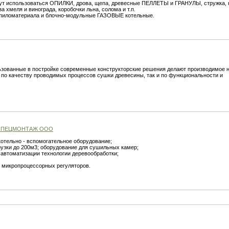
т использоваться ОПИЛКИ, дрова, щепа, древесные ПЕЛЛЕТЫ и ГРАНУЛЫ, стружка, 
 хмеля и винограда, коробочки льна, солома и т.п.
иломатериала и блочно-модульные ГАЗОВЫЕ котельные.
ьзованные в постройке современные конструкторские решения делают производимое 
по качеству проводимых процессов сушки древесины, так и по функциональности и
 СПЕЦМОНТАЖ ООО
котельно - вспомогательное оборудование;
узки до 200м3; оборудование для сушильных камер;
 автоматизации технологии деревообработки;
е микропроцессорных регуляторов.