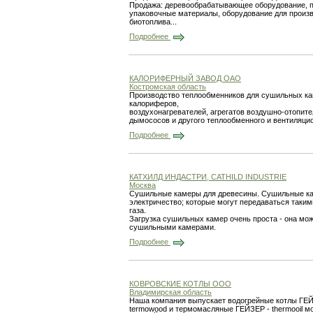
Продажа: деревообрабатывающее оборудование, п
упаковочные материалы, оборудование для произв
биотоплива...
Подробнее
КАЛОРИФЕРНЫЙ ЗАВОД ОАО
Костромская область
Производство теплообменников для сушильных каме
калориферов,
воздухонагревателей, агрегатов воздушно-отопите
дымососов и другого теплообменного и вентиляци
Подробнее
КАТХИЛД ИНДАСТРИ, CATHILD INDUSTRIE
Москва
Сушильные камеры для древесины. Сушильные каме
электричество; которые могут передаваться такими
газа.
Загрузка сушильных камер очень проста - она мо
сушильными камерами.
Подробнее
КОВРОВСКИЕ КОТЛЫ ООО
Владимирская область
Наша компания выпускает водогрейные котлы ГЕЙ
termowood и термомасляные ГЕЙЗЕР - thermooil м