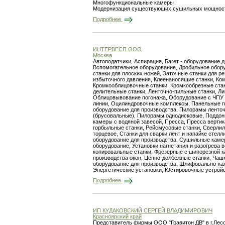
Многофункциональные камеры
Модернизация существующих сушильных мощнос
Подробнее
ИНТЕРВЕСП ООО
Москва
Автоподатчики, Аспирация, Багет - оборудование 
Вспомогательное оборудование, Дробильное обору
станки для плоских ножей, Заточные станки для 
избыточного давления, Клеенаносящие станки, К
Кромкооблицовочные станки, Кромкообрезные стан
делительные станки, Ленточно-пильные станки, Ли
Облицовывование погонажа, Оборудование с ЧПУ 
линии, Оцилиндровочные комплексы, Панельные пи
оборудование для производства, Пилорамы ленто
(брусовальные), Пилорамы однодисковые, Поддоны
камеры с водяной завесой, Пресса, Пресса вертик
горбыльные станки, Рейсмусовые станки, Сверли
торцевое, Станки для сварки лент и напайке стелл
оборудование для производства, Сушильные камер
оборудование, Установки нагнетания и разогрева
копировальные станки, Фрезерные с шипорезной к
производства окон, Цепно-долбежные станки, Чаш
оборудование для производства, Шлифовально-кал
Энергетические установки, Юстировочные устройс
Подробнее
ИП КУДАКОВСКИЙ СЕРГЕЙ ВЛАДИМИРОВИЧ
Красноярский край
Представитель фирмы ООО "Гравитон ДВ" в г.Лесоз