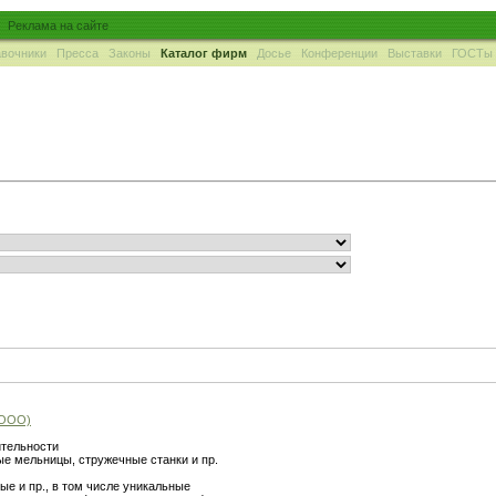
Реклама на сайте
вочники
Пресса
Законы
Каталог фирм
Досье
Конференции
Выставки
ГОСТы
 ООО)
ительности
е мельницы, стружечные станки и пр.
е и пр., в том числе уникальные