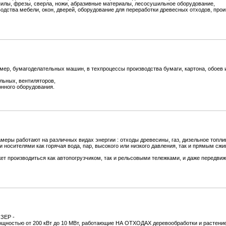
илы, фрезы, сверла, ножи, абразивные материалы, лесосушильное оборудование,
одства мебели, окон, дверей, оборудование для переработки древесных отходов, про
р, бумагоделательных машин, в техпроцессы производства бумаги, картона, обоев и 
льных, вентиляторов,
онного оборудования.
ры работают на различных видах энергии : отходы древесины, газ, дизельное топли
 носителями как горячая вода, пар, высокого или низкого давления, так и прямым сж
жет производиться как автопогрузчиком, так и рельсовыми тележками, и даже передв
ЗЕР -
ощностью от 200 кВт до 10 МВт, работающие НА ОТХОДАХ деревообработки и растени