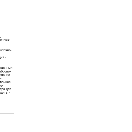
,
точные
ы
енточно-
ия -
расочные
еброво-
ивание
-
овочное
о-
тра для
канты -