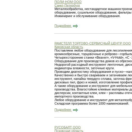
ПОЛИ-НОМ ООО
Санкт-Петербург
Металлообработка, нестандартное машиностроение
оборудование, сушильное оборудование, фильтры 
Инжиниринг и обслуживание оборудования.
Подробнее
РАМСТЕЛЛ ТОРГОВО-СЕРВИСНЫЙ ЦЕНТР ООО
Кировская область
Поставляем любое оборудование для лесопиления 
кромкообрезные, торцовочные и реброво—горбыль
Четырехсторонние станки «Beaver», «V-Hold», «С -
Оборудование для производства домов из обрезно
Недорогой расходный инструмент ленточные, диск
индикаторы влажности, заточные круги.
Проводим диагностику оборудования и пуско—на
Качественно и быстро свариваем и затачиваем ле
инструмент, напайка твердого сплава, заточка фре
дисковых пил, фрез и ножей, изготовление профил
А также оборудование и инструмент для мебельног
производства. Влагостойкие клеевые материалы д
дисперсии, контактные клеи, клеи – расплавы отеч
импортного производства.
Любое оборудование и инструмент для металлообр
Складская программа более 1000 наименований.
Подробнее
РУСОБАЛТ ООО
Псковская область