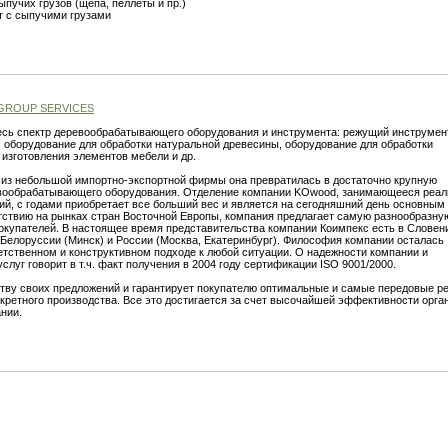
пучих грузов (щепа, пеллеты и пр.)
т с сыпучими грузами
GROUP SERVICES
есь спектр деревообрабатывающего оборудования и инструмента: режущий инструмен
, оборудование для обработки натуральной древесины, оборудование для обработки
 изготовления элементов мебели и др.
р, из небольшой импортно-экспортной фирмы она превратилась в достаточно крупную
вообрабатывающего оборудования. Отделение компании KOwood, занимающееся реал
й, с годами приобретает все больший вес и является на сегодняшний день основным
тствию на рынках стран Восточной Европы, компания предлагает самую разнообразну
окупателей. В настоящее время представительства компании Коимпекс есть в Словен
, Белоруссии (Минск) и России (Москва, Екатеринбург). Философия компании осталась
етственном и конструктивном подходе к любой ситуации. О надежности компании и
луг говорит в т.ч. факт получения в 2004 году сертификации ISO 9001/2000.
тву своих предложений и гарантирует покупателю оптимальные и самые передовые р
кретного производства. Все это достигается за счет высочайшей эффективности орга
нии.