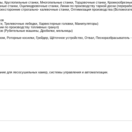
, Круглопильные станки, Многопильные станки, Торцовочные станки, Кромкообрезные
ные станки, Оцилиндровочные станки, Линии по производству тарной доски (перерабо
рехсторонние строгально- калевочные станки, Оптимизация производства (Вспомогат
мов
ги, Трелевочные лебедки, Харвестерные головки, Манипуляторы)
ии по производству топливных гранул)
дов (Рубительные машины, Дробилки, мельницы)
ом, Роторные косилки, Грейдер, Щёточное устройство, Отвал, Пескоразбрасыватель -
ание для лесосушильных камер, системы управления и автоматизации.