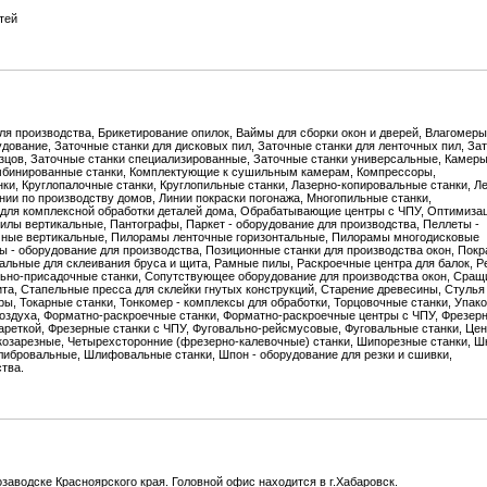
тей
для производства, Брикетирование опилок, Ваймы для сборки окон и дверей, Влагомеры
дование, Заточные станки для дисковых пил, Заточные станки для ленточных пил, За
резцов, Заточные станки специализированные, Заточные станки универсальные, Камер
омбинированные станки, Комплектующие к сушильным камерам, Компрессоры,
ки, Круглопалочные станки, Круглопильные станки, Лазерно-копировальные станки, Л
нии по производству домов, Линии покраски погонажа, Многопильные станки,
для комплексной обработки деталей дома, Обрабатывающие центры с ЧПУ, Оптимизац
лы вертикальные, Пантографы, Паркет - оборудование для производства, Пеллеты -
чные вертикальные, Пилорамы ленточные горизонтальные, Пилорамы многодисковые
 - оборудование для производства, Позиционные станки для производства окон, Пок
альные для склеивания бруса и щита, Рамные пилы, Раскроечные центра для балок, Р
льно-присадочные станки, Сопутствующее оборудование для производства окон, Сращ
ита, Стапельные пресса для склейки гнутых конструкций, Старение древесины, Стулья 
ы, Токарные станки, Тонкомер - комплексы для обработки, Торцовочные станки, Упак
 воздуха, Форматно-раскроечные станки, Форматно-раскроечные центры с ЧПУ, Фрезерн
ареткой, Фрезерные станки с ЧПУ, Фуговально-рейсмусовые, Фуговальные станки, Цен
козарезные, Четырехсторонние (фрезерно-калевочные) станки, Шипорезные станки, Ш
ибровальные, Шлифовальные станки, Шпон - оборудование для резки и сшивки,
тва.
аводске Красноярского края. Головной офис находится в г.Хабаровск.