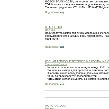
ЛЮБОЙ ВЛАЖНОСТИ, т.е. в качестве топлива могу
ТОРФ, жмых и шелуха семечек подсолнечника, лоза
Также мы предлагаем СУШИЛЬНЫЕ КАМЕРЫ для п
Подробнее
ЛЕ.КО, LE.KO
Польша
Производство камер для сушки древесины. Испол
оборудование отвечающим всем требованиям, как 
прочности.
Подробнее
ЛЕСНАЯ ТЕПЛОЭНЕРГЕТИЧЕСКАЯ КОМПАНИЯ
Тверская область
- Котлы и тепловентиляторы мощностью до 2МВт; 
- Сушильные камеры для древесины объемом загр
- Околостаночное оборудование для механизации/
- Линии по производству древесного угля;
- Автоматика котлов и сушильных камер на основ
Подробнее
ЛЮКА-РУС ООО
Москва