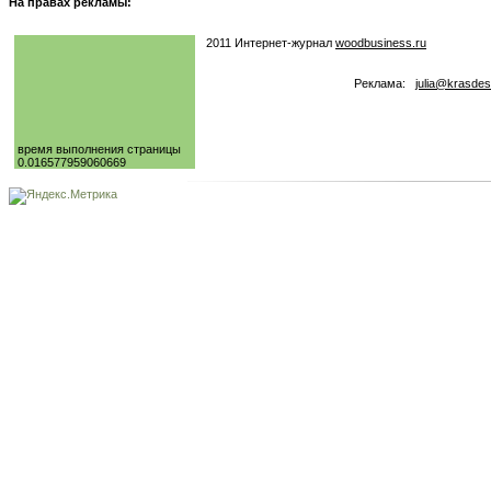
На правах рекламы:
2011 Интернет-журнал
woodbusiness.ru
Реклама:
julia@krasdes
время выполнения страницы
0.016577959060669