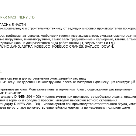
FKR MACHINERY LTD
ПАСНЫЕ ЧАСТИ
-строительную и строительную технику от ведущих мировых производителей по хор
рог, грейдеры, автокраны, колёсные и гусеничные экскаваторы, экскаваторы-погрузчик
е погрузчики, мини-погрузчики, самосвалы традиционные и карьерные, тягачи, а так
ование (ковши для различного вида работ, ножницы, гидромолоты и т.д.).
 NEW HOLLAND, ASTRA, KOBELCO, KOBELCO CRANES, SAVALCO, DOWIN.
О
е системы для изготовления окон, дверей и лестниц
 Несущие деревянные конструкции, Клеевые материалы для несущих конструкций 
етановые клеи, Монтажные пены и герметики, Клеи с содержанием растворителей
ИЕ НОВИНКИ
стандарту DIN/EN 204 – D3) – используется при производстве мебельного щита, сращи
ания в горячих и холодных прессах, методом высокочастотного склеивания
тандарту DIN/EN 204 - D4) – используется при производстве строительного бруса, изг
леев не уступают по качеству европейским маркам, а по некоторым позициям даже