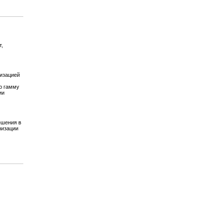
т,
изацией
ю гамму
ии
ешения в
низации