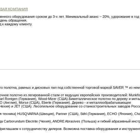
ОВАЯ КОМПАНИЯ
нного оборудования сроком до 3-х лет. Минимальный аванс – 20%, удорожание в год 
 день обращения.
 к каждому клиенту.
го полотна, рамных и дисковых пил под собственной торговой маркой SAVER ™ из нем
очное полотно из легированной стали от ведущих европейских производителей: Munkfo
arl Rontgen (Германия), Wood-Mizer (США).Биметаллическое полотно по дереву и мета
O (Англия), Morse (США), Eberle (Германия). Дерево - и металлообрабатывающее
ехия) и JET (США). Лесопильное оборудование со станкостроительных заводов Росс
 техника) HUSQVARNA (Швеция), Partner (США), Stihl (Германия), ECHO (Япония), Ch
а Carborundum Electrite (Чехия), ANDRE Abrasives (Польша) и гибкий абразивный инс
 Приглашаем к сотрудничеству дилеров. Возможна поставка оборудования и инструмен