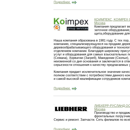
Подробнее
КОИМПЕКС, KOIMPEX 
Москва
Компания предлагает в
заточное оборудование
щита,оборудование для
Наша компания образована в 1981 году. С тех по
компанию, специализирующуюся на продаже дере
деревообрабатывающего оборудования и технологи
отделением компании. Благодаря широкому прису
услуг и оборудования для самых взыскательных п
(Сежана), Хорватии (Загреб), Македонии (Скопье)
неизменной со дня основания и заключается в отв
серьезности отношения к качеству предлагаемых ус
Компания придает исключительное значение качес
полном соответствии с потребностями данного кон
и самой высокой квалификации сотрудников компа
Подробнее
ЛИБХЕРР-РУСЛАНД О
Москва
Производство и продаж
фронтальных погрузчик
Сервис и ремонт. Запчасти. Сеть филиалов по все
Подробнее