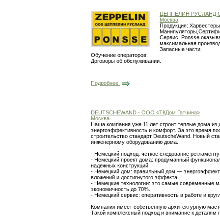
ЦЕППЕЛИН РУСЛАНД
Москва
Продукция: Харвестеры
Манипуляторы,Сертифиц
Сервис: Ponsse оказыв
максимальная производ
Запасные части.
Обучение операторов.
Договоры об обслуживании.
Подробнее
DEUTSCHEWAND - ООО «ТКДом Гатчина»
Москва
Наша компания уже 11 лет строит теплые дома из 
энергоэффективность и комфорт. За это время по
строительство стандарт DeutscheWand. Новый стан
инженерному оборудованию дома.
- Немецкий подход: четкое следование регламенту
- Немецкий проект дома: продуманный функционал
надежных конструкций.
- Немецкий дом: правильный дом — энергоэффект
вложений и достигнутого эффекта.
- Немецкие технологии: это самые современные м
экономичность до 70%.
- Немецкий сервис: оперативность в работе и кру
Компания имеет собственную архитектурную масте
Такой комплексный подход и внимание к деталям 