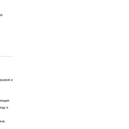
ti
рьеров и
инация
еду и
мов.