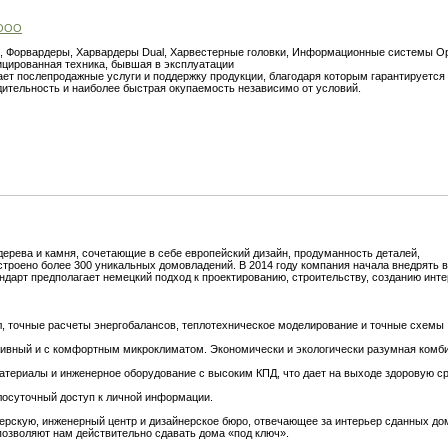
 ООО
, Форвардеры, Харвардеры Dual, Харвестерные головки, Информационные системы Op
ированная техника, бывшая в эксплуатации
ает послепродажные услуги и поддержку продукции, благодаря которым гарантируется
ительность и наиболее быстрая окупаемость независимо от условий.
дерева и камня, сочетающие в себе европейский дизайн, продуманность деталей,
строено более 300 уникальных домовладений. В 2014 году компания начала внедрять в
дарт предполагает немецкий подход к проектированию, строительству, созданию инте
, точные расчеты энергобалансов, теплотехническое моделирование и точные схемы
ивный и с комфортным микроклиматом. Экономически и экологически разумная комб
атериалы и инженерное оборудование с высоким КПД, что дает на выходе здоровую ср
глосуточный доступ к личной информации.
рскую, инженерный центр и дизайнерское бюро, отвечающее за интерьер сданных до
позволяют нам действительно сдавать дома «под ключ».