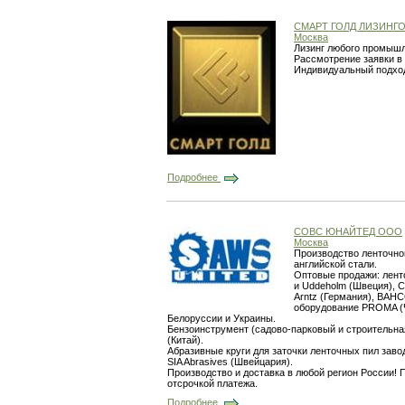
СМАРТ ГОЛД ЛИЗИНГ
Москва
Лизинг любого промышле
Рассмотрение заявки в
Индивидуальный подход
Подробнее
СОВС ЮНАЙТЕД ООО
Москва
Производство ленточно
английской стали.
Оптовые продажи: лент
и Uddeholm (Швеция), C
Arntz (Германия), BAHC
оборудование PROMA (Ч
Белоруссии и Украины.
Бензоинструмент (садово-парковый и строительная
(Китай).
Абразивные круги для заточки ленточных пил завод
SIA Abrasives (Швейцария).
Производство и доставка в любой регион России!
отсрочкой платежа.
Подробнее