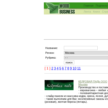
Главная
Подписка
Лента
Книги
Спра
Название:
Регион:
Рубрика:
[ 1 ]
2
3
4
5
6
7
8
9
10
11
КЕДРОВАЯ ПАДЬ ООО
Москва
Производство и постав
- евровагонка – любая: 
- половая/паркетная дос
- слайд-панели из массива кедра, ореха, ясеня, ду
- также выполним для Вас эксклюзивные заказы из 
(розовая), желтая береза (янтарь).