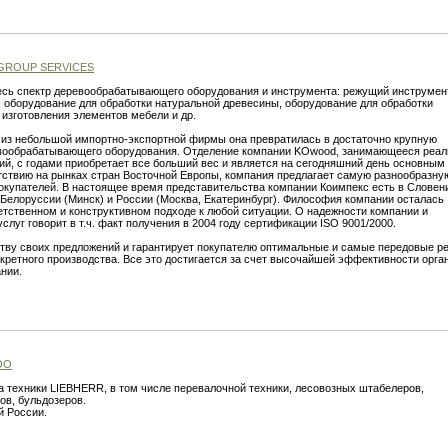
GROUP SERVICES
есь спектр деревообрабатывающего оборудования и инструмента: режущий инструмен
, оборудование для обработки натуральной древесины, оборудование для обработки
 изготовления элементов мебели и др.
р, из небольшой импортно-экспортной фирмы она превратилась в достаточно крупную
вообрабатывающего оборудования. Отделение компании KOwood, занимающееся реал
й, с годами приобретает все больший вес и является на сегодняшний день основным
тствию на рынках стран Восточной Европы, компания предлагает самую разнообразну
окупателей. В настоящее время представительства компании Коимпекс есть в Словен
, Белоруссии (Минск) и России (Москва, Екатеринбург). Философия компании осталась
етственном и конструктивном подходе к любой ситуации. О надежности компании и
луг говорит в т.ч. факт получения в 2004 году сертификации ISO 9001/2000.
тву своих предложений и гарантирует покупателю оптимальные и самые передовые р
кретного производства. Все это достигается за счет высочайшей эффективности орга
нии.
ОО
а техники LIEBHERR, в том числе перевалочной техники, лесовозных штабелеров,
ов, бульдозеров.
й России.