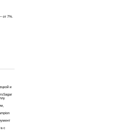
– от 7%.
ецкой и
rsSagar
ллу
ии,
ampion
трумент
та с