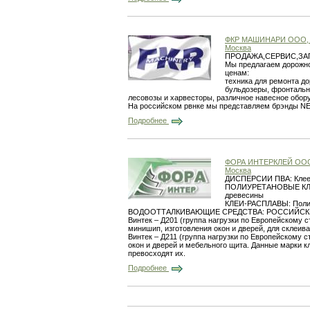
ФКР МАШИНАРИ ООО, 
Москва
ПРОДАЖА,СЕРВИС,ЗА
Мы предлагаем дорожно
ценам:
техника для ремонта до
бульдозеры, фронтальны
лесовозы и харвесторы, различное навесное оборуд
На российском рвнке мы представляем брэнды
Подробнее
ФОРА ИНТЕРКЛЕЙ ОО
Москва
ДИСПЕРСИИ ПВА: Клеевы
ПОЛИУРЕТАНОВЫЕ КЛЕИ:
древесины
КЛЕИ-РАСПЛАВЫ: Полиур
ВОДООТТАЛКИВАЮЩИЕ СРЕДСТВА: РОССИЙСК
Винтек – Д201 (группа нагрузки по Европейскому 
минишип, изготовления окон и дверей, для склеив
Винтек – Д211 (группа нагрузки по Европейскому с
окон и дверей и мебельного щита. Данные марки к
превосходят их.
Подробнее