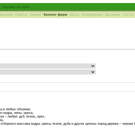
Реклама на сайте
вочники
Пресса
Законы
Каталог фирм
Досье
Конференции
Выставки
ГОСТы
ка в любых объемах:
из кедра, липы, ореха,
ка – любая: дуб, ясень, орех,
ба,
отборного массива кедра, ореха, ясеня, дуба и других ценных пород дерева – черная 