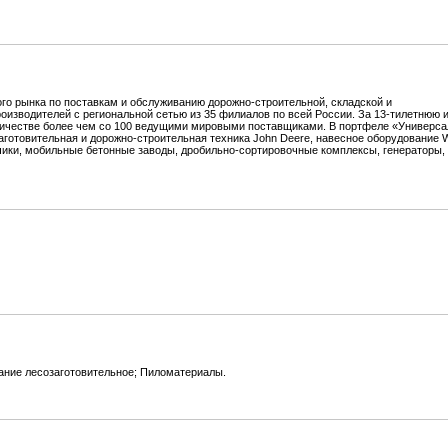
о рынка по поставкам и обслуживанию дорожно-строительной, складской и
оизводителей с региональной сетью из 35 филиалов по всей России. За 13-тилетнюю 
ничестве более чем со 100 ведущими мировыми поставщиками. В портфеле «Универса
готовительная и дорожно-строительная техника John Deere, навесное оборудование W
дчики, мобильные бетонные заводы, дробильно-сортировочные комплексы, генераторы,
ние лесозаготовительное; Пиломатериалы.