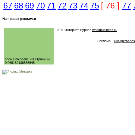
67
68
69
70
71
72
73
74
75
[ 76 ]
77
На правах рекламы:
2011 Интернет-журнал
woodbusiness.ru
Реклама:
julia@krasdes
время выполнения страницы
0.066182136535645