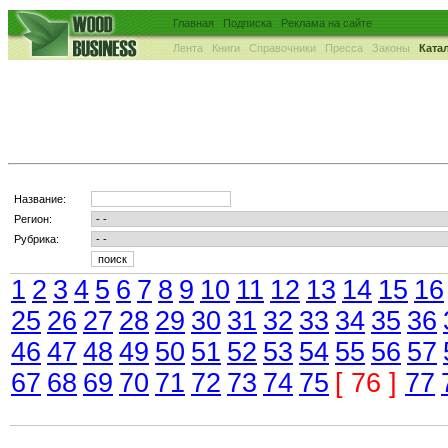
Главная
Подписка
Реклама на сайте
Лента
Книги
Справочники
Пресса
Законы
Ката
Название:
Регион:
Рубрика:
1
2
3
4
5
6
7
8
9
10
11
12
13
14
15
16
25
26
27
28
29
30
31
32
33
34
35
36
46
47
48
49
50
51
52
53
54
55
56
57
67
68
69
70
71
72
73
74
75
[ 76 ]
77