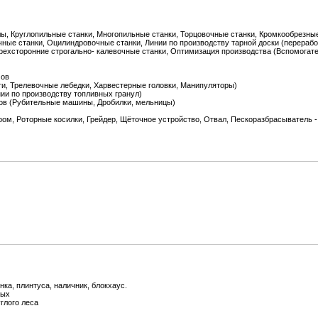
, Круглопильные станки, Многопильные станки, Торцовочные станки, Кромкообрезные
ные станки, Оцилиндровочные станки, Линии по производству тарной доски (перерабо
рехсторонние строгально- калевочные станки, Оптимизация производства (Вспомогат
мов
ги, Трелевочные лебедки, Харвестерные головки, Манипуляторы)
ии по производству топливных гранул)
дов (Рубительные машины, Дробилки, мельницы)
ом, Роторные косилки, Грейдер, Щёточное устройство, Отвал, Пескоразбрасыватель -
нка, плинтуса, наличник, блокхаус.
ных
глого леса