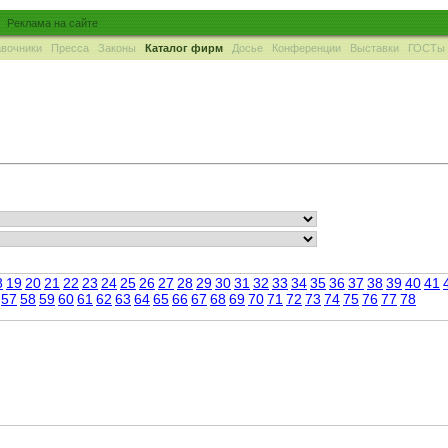
Реклама на сайте
вочники
Пресса
Законы
Каталог фирм
Досье
Конференции
Выставки
ГОСТы
8
19
20
21
22
23
24
25
26
27
28
29
30
31
32
33
34
35
36
37
38
39
40
41
57
58
59
60
61
62
63
64
65
66
67
68
69
70
71
72
73
74
75
76
77
78