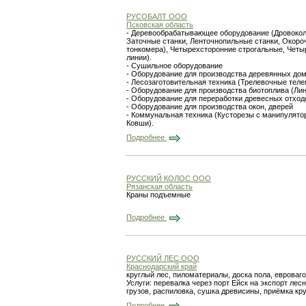
РУСОБАЛТ ООО
Псковская область
- Деревообрабатывающее оборудование (Дровоколы
Заточные станки, Ленточнопильные станки, Окороч
тонкомера), Четырехсторонние строгальные, Четы
линии).
- Сушильное оборудование
- Оборудование для производства деревянных до
- Лесозаготовительная техника (Трелевочные теле
- Оборудование для производства биотоплива (Лин
- Оборудование для переработки древесных отхо
- Оборудование для производства окон, дверей
- Коммунальная техника (Кусторезы с манипулятор
Ковши).
Подробнее
РУССКИЙ КОЛОС ООО
Рязанская область
Краны подъемные
Подробнее
РУССКИЙ ЛЕС ООО
Краснодарский край
круглый лес, пиломатериалы, доска пола, евроваго
Услуги: перевалка через порт Ейск на экспорт лес
грузов, распиловка, сушка древисины, приёмка кру
Подробнее