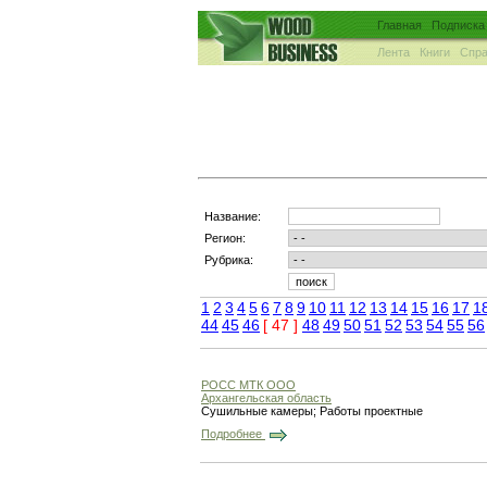
Главная
Подписка
Лента
Книги
Спра
Название:
Регион:
Рубрика:
1
2
3
4
5
6
7
8
9
10
11
12
13
14
15
16
17
1
44
45
46
[ 47 ]
48
49
50
51
52
53
54
55
56
РОСС МТК ООО
Архангельская область
Сушильные камеры; Работы проектные
Подробнее