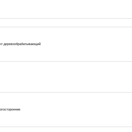
нт деревообрабатывающий
огосторонние