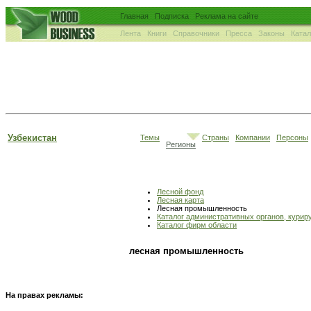
Главная
Подписка
Реклама на сайте
Лента
Книги
Справочники
Пресса
Законы
Ката
Узбекистан
Темы
Страны
Компании
Персоны
Регионы
Лесной фонд
Лесная карта
Лесная промышленность
Каталог административных органов, кури
Каталог фирм области
лесная промышленность
На правах рекламы: