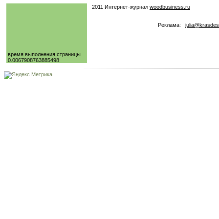
2011 Интернет-журнал
woodbusiness.ru
Реклама:
julia@krasdes
время выполнения страницы
0.0067908763885498