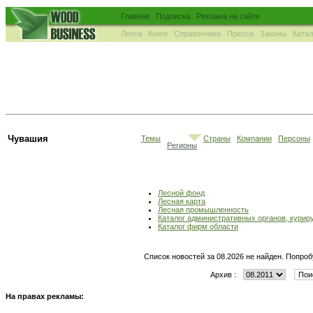
Главная
Подписка
Реклама на сайте
Лента
Книги
Справочники
Пресса
Законы
Ката
Чувашия
Темы
Страны
Компании
Персоны
Регионы
Лесной фонд
Лесная карта
Лесная промышленность
Каталог административных органов, кури
Каталог фирм области
Список новостей за 08.2026 не найден. Попроб
Архив :
На правах рекламы: