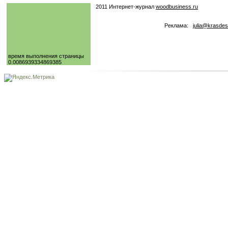
2011 Интернет-журнал
woodbusiness.ru
Реклама:
julia@krasdes
время выполнения страницы
0.0086939334869385