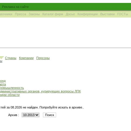
Реклама на сайте
вочники
Пресса
Законы
Каталог фирм
Досье
Конференции
Выставки
ГОСТы
Страны
Компании
Персоны
ны
фонд
арта
промышленность
административных органов, курирующих вопросы ЛПК
фирм области
тей за 08.2026 не найден. Попробуйте искать в архиве..
Архив :