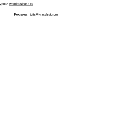
журнал
woodbusiness.ru
Реклама:
julia@krasdesign.ru