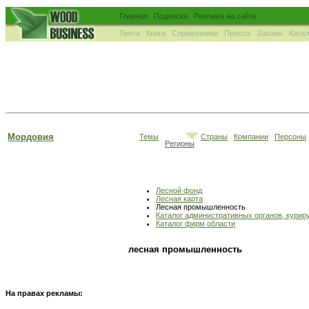
Главная
Подписка
Реклама на сайте
Лента
Книги
Справочники
Пресса
Законы
Ката
Мордовия
Темы
Страны
Компании
Персоны
Регионы
Лесной фонд
Лесная карта
Лесная промышленность
Каталог административных органов, кури
Каталог фирм области
лесная промышленность
На правах рекламы: