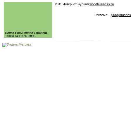
2011 Интернет-журнал
woodbusiness.ru
Реклама:
julia@krasdes
время выполнения страницы
0.0084149837493896