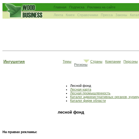
Главная
Подписка
Реклама на сайте
Лента
Книги
Справочники
Пресса
Законы
Ката
Ингушетия
Темы
Страны
Компании
Персоны
Регионы
Лесной фонд
Лесная карта
Лесная промышленность
Каталог административных органов, кури
Каталог фирм области
лесной фонд
На правах рекламы: