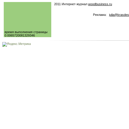
2011 Интернет-журнал
woodbusiness.ru
Реклама:
julia@krasdes
время выполнения страницы
0.0065720081329346