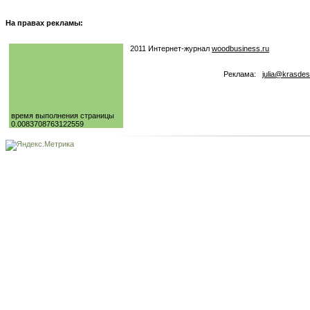
На правах рекламы:
2011 Интернет-журнал
woodbusiness.ru
Реклама:
julia@krasdes
время выполнения страницы
0.0083708763122559