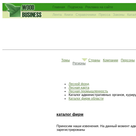
Главная
Подписка
Реклама на сайте
Лента
Книги
Справочники
Пресса
Законы
Ката
Темы
Страны
Компании
Персоны
Регионы
Лесной фонд
Лесная карта
Лесная промышленность
Каталог административных органов, кури
Каталог фирм области
каталог фирм
Приносим наши извенения. На данный момент адми
зарегистрированы