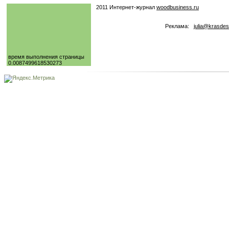
2011 Интернет-журнал
woodbusiness.ru
Реклама:
julia@krasdes
время выполнения страницы
0.0087499618530273