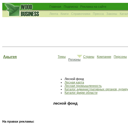
Главная
Подписка
Реклама на сайте
Лента
Книги
Справочники
Пресса
Законы
Ката
Адыгея
Темы
Страны
Компании
Персоны
Регионы
Лесной фонд
Лесная карта
Лесная промышленность
Каталог административных органов, кури
Каталог фирм области
лесной фонд
На правах рекламы: