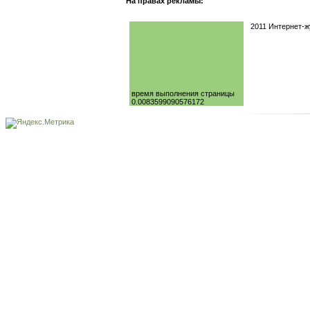
На правах рекламы:
2011 Интернет-
время выполнения страницы
0.0083599090576172