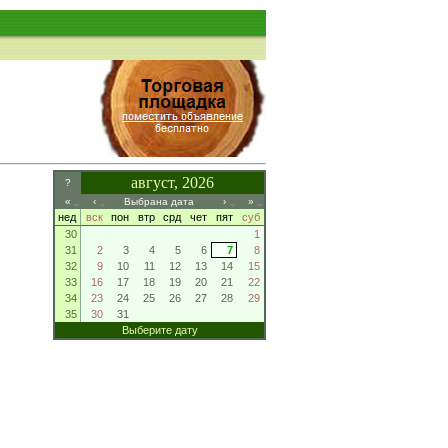
август, 2026
?
«
‹
Выбрана дата
›
»
нед
вск
пон
втр
срд
чет
пят
суб
30
1
31
2
3
4
5
6
7
8
32
9
10
11
12
13
14
15
33
16
17
18
19
20
21
22
34
23
24
25
26
27
28
29
35
30
31
Выберите дату