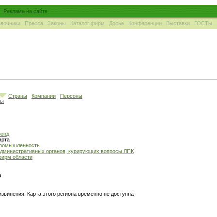
Реклама на сайте
вочники
Пресса
Законы
Каталог фирм
Досье
Конференции
Выставки
ГОСТы
Страны
Компании
Персоны
ны
фонд
арта
промышленность
административных органов, курирующих вопросы ЛПК
фирм области
а
звинения. Карта этого региона временно не доступна