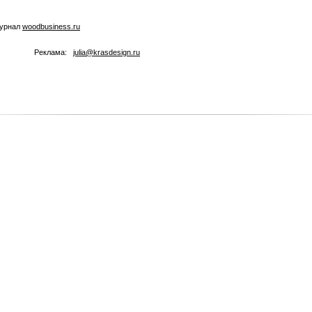
журнал
woodbusiness.ru
Реклама:
julia@krasdesign.ru