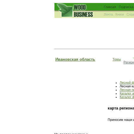
Главная
Подписка
Лента
Книги
Спра
Ивановская область
Темы
Регио
Лесной 
Лесная к
Лесная 
Каталог 
Каталог 
карта регион
Приносим наши и