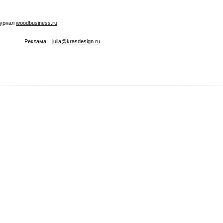
журнал
woodbusiness.ru
Реклама:
julia@krasdesign.ru