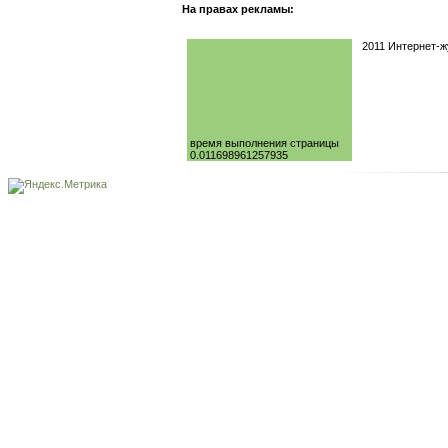
На правах рекламы:
2011 Интернет-
время выполнения страницы
0.011698961257935