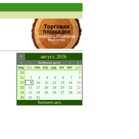
август, 2026
?
«
‹
Выбрана дата
›
»
нед
вск
пон
втр
срд
чет
пят
суб
30
1
31
2
3
4
5
6
7
8
32
9
10
11
12
13
14
15
33
16
17
18
19
20
21
22
34
23
24
25
26
27
28
29
35
30
31
Выберите дату