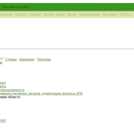
Реклама на сайте
вочники
Пресса
Законы
Каталог фирм
Досье
Конференции
Выставки
ГОСТы
Страны
Компании
Персоны
ны
фонд
арта
промышленность
административных органов, курирующих вопросы ЛПК
фирм области
м
РИЯ