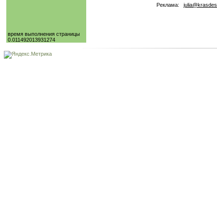
Реклама:
julia@krasdes
время выполнения страницы
0.011492013931274