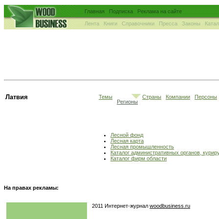
Главная
Подписка
Реклама на сайте
Лента
Книги
Справочники
Пресса
Законы
Ката
Латвия
Темы
Страны
Компании
Персоны
Регионы
Лесной фонд
Лесная карта
Лесная промышленность
Каталог административных органов, кури
Каталог фирм области
На правах рекламы:
2011 Интернет-журнал
woodbusiness.ru