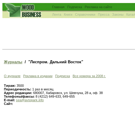
Главная
Подписка
Реклама на сайте
Лента
Книги
Справочники
Пресса
Законы
Ката
Журналы
/ "Леспром. Дальний Восток"
О журнале
Реклама в издании
Подписка
Все номера за 2008 г.
Тираж:
3500
Периодичность:
1 раз в месяц
Адрес редакции:
680007, Хабаровск, ул. Шевчука, 28 а, оф. 38
Телефоны/факсы:
8 (4212) 649-633, 649-655
E-mail:
sea@avtopark.info
Сайт: