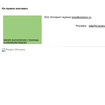
На правах рекламы:
2011 Интернет-журнал
woodbusiness.ru
Реклама:
julia@krasdes
время выполнения страницы
0.040482997894287