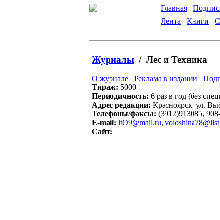
Главная
Подпис
Лента
Книги
С
Журналы
/ Лес и Техника
О журнале
Реклама в издании
Подп
Тираж:
5000
Периодичность:
6 раз в год (без спе
Адрес редакции:
Красноярск, ул. Высо
Телефоны/факсы:
(3912)913085, 908
E-mail:
ltO9@mail.ru
,
voloshina78@list
Сайт: