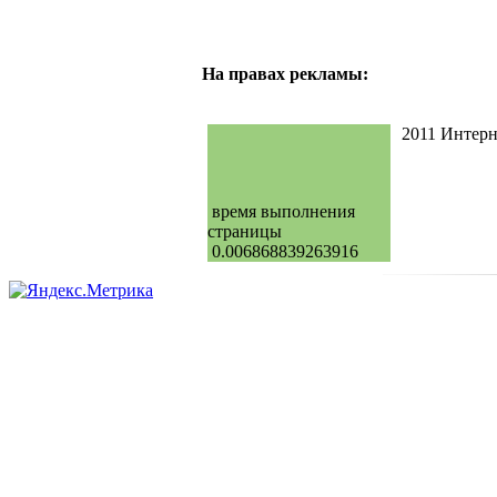
На правах рекламы:
2011 Интер
время выполнения
страницы
0.006868839263916