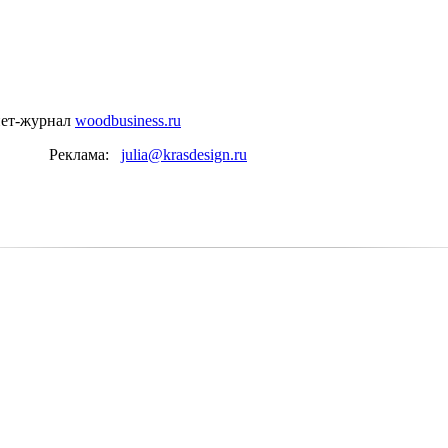
нет-журнал
woodbusiness.ru
Реклама:
julia@krasdesign.ru