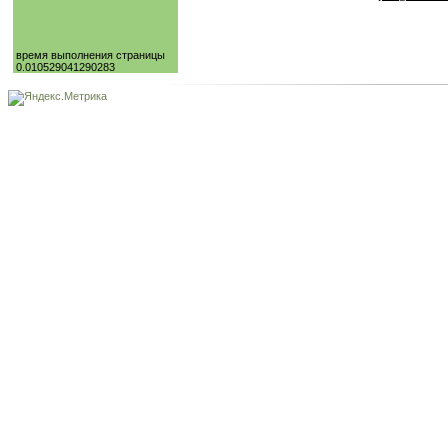
время выполнения страницы
0.010529041290283