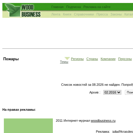
Главная
Подписка
Реклама на сайте
Лента
Книги
Справочники
Пресса
Законы
Ката
Пожары
Регионы
Страны
Компании
Персоны
Темы
Список новостей за 08.2026 не найден. Попроб
Архив :
На правах рекламы:
2011 Интернет-журнал
woodbusiness.ru
Реклама:
julia@krasdes