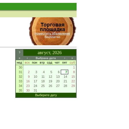
август, 2026
?
«
‹
Выбрана дата
›
»
нед
вск
пон
втр
срд
чет
пят
суб
30
1
31
2
3
4
5
6
7
8
32
9
10
11
12
13
14
15
33
16
17
18
19
20
21
22
34
23
24
25
26
27
28
29
35
30
31
Выберите дату