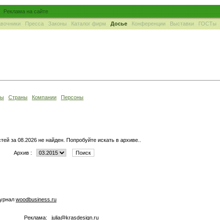
Реклама на сайте
вочники
Пресса
Законы
Каталог фирм
Досье
Конференции
Выставки
ГОСТы
ны
Страны
Компании
Персоны
тей за 08.2026 не найден. Попробуйте искать в архиве..
Архив :
журнал
woodbusiness.ru
Реклама:
julia@krasdesign.ru