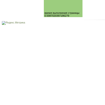
время выполнения страницы
0.0087020397186279