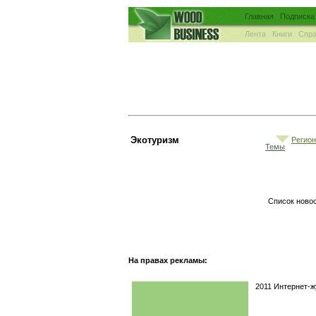
Главная
Подписка
Лента
Книги
Спра
Экотуризм
Регио
Темы
Список новос
На правах рекламы:
2011 Интернет-