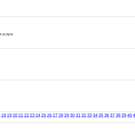
е услуги
7
18
19
20
21
22
23
24
25
26
27
28
29
30
31
32
33
34
35
36
37
38
39
40