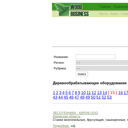
Главная
Подписка
Лента
Книги
Спра
Название:
Регион:
Рубрика:
Деревообрабатывающее оборудование 
1
2
3
4
5
6
7
8
9
10
11
12
13
14
[ 15 ]
16
1
43
44
45
46
47
48
49
50
51
52
53
ЛЕСОТЕХНИКА - КИРОВ ООО
Кировская область
Станки многопильные, брусующие, чашкорезные, т
Подробнее