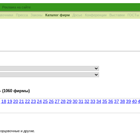
Реклама на сайте
вочники
Пресса
Законы
Каталог фирм
Досье
Конференции
Выставки
ГОСТы
-
(1060 фирмы)
7
18
19
20
21
22
23
24
25
26
27
28
29
30
31
32
33
34
35
36
37
38
39
40
орцовочные и другие.