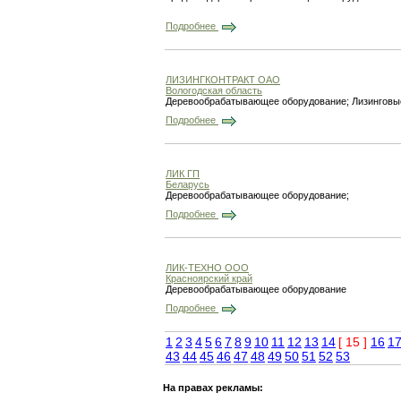
Подробнее
ЛИЗИНГКОНТРАКТ ОАО
Вологодская область
Деревообрабатывающее оборудование; Лизинговы
Подробнее
ЛИК ГП
Беларусь
Деревообрабатывающее оборудование;
Подробнее
ЛИК-ТЕХНО ООО
Красноярский край
Деревообрабатывающее оборудование
Подробнее
1
2
3
4
5
6
7
8
9
10
11
12
13
14
[ 15 ]
16
1
43
44
45
46
47
48
49
50
51
52
53
На правах рекламы: